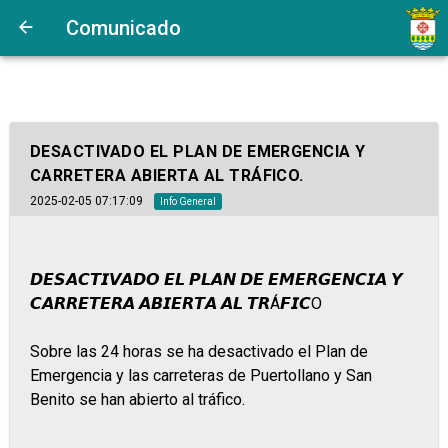
Comunicado
DESACTIVADO EL PLAN DE EMERGENCIA Y
CARRETERA ABIERTA AL TRÁFICO.
2025-02-05 07:17:09
Info General
𝘿𝙀𝙎𝘼𝘾𝙏𝙄𝙑𝘼𝘿𝙊 𝙀𝙇 𝙋𝙇𝘼𝙉 𝘿𝙀 𝙀𝙈𝙀𝙍𝙂𝙀𝙉𝘾𝙄𝘼 𝙔
𝘾𝘼𝙍𝙍𝙀𝙏𝙀𝙍𝘼 𝘼𝘽𝙄𝙀𝙍𝙏𝘼 𝘼𝙇 𝙏𝙍Á𝙁𝙄𝘾O
Sobre las 24 horas se ha desactivado el Plan de
Emergencia y las carreteras de Puertollano y San
Benito se han abierto al tráfico.