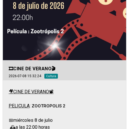
🎞️CINE DE VERANO🎬
2026-07-08 15:32:24
Cultura
🎥CINE DE VERANO📽️
PELICULA
:
ZOOTROPOLIS 2
📅miércoles 8 de julio
🕰️a las 22:00 horas