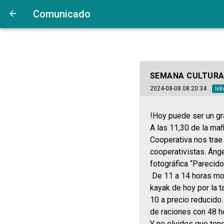
Comunicado
SEMANA CULTURA
2024-08-08 08:20:34
Inf
!Hoy puede ser un gr
A las 11,30 de la ma
Cooperativa nos trae
cooperativistas. Ánge
fotográfica “Parecido
De 11 a 14 horas mon
kayak de hoy por la 
10 a precio reducido
de raciones con 48 h
Y no olvides que tene