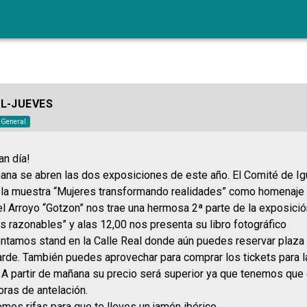
L-JUEVES
o General
an día!
ñana se abren las dos exposiciones de este año. El Comité de Ig
 la muestra “Mujeres transformando realidades” como homenaje 
l Arroyo “Gotzon” nos trae una hermosa 2ª parte de la exposición
s razonables” y alas 12,00 nos presenta su libro fotográfico
tamos stand en la Calle Real donde aún puedes reservar plaza 
tarde. También puedes aprovechar para comprar los tickets para l
. A partir de mañana su precio será superior ya que tenemos que
oras de antelación.
mos rifas para que te lleves un jamón ibérico.