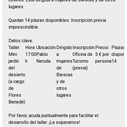
lugares.
Quedan 14 plazas disponibles. Inscripción previa
imprescindible.
Datos clave:
Taller:
Hora:
Ubicación:
Dirigido
Inscripción:
Precio:
Plazas
Mini
17:00
Pablo
a:
Oficina de
5 € por
disponi
jardín
h
Neruda
mujeres
Turismo
persona
14
del
de
(previa)
desierto
Biescas
(a cargo
y de
de
otros
Flores
lugares
Benedé)
Por favor, acuda puntualmente para facilitar el
desarrollo del taller. ¡Le esperamos!