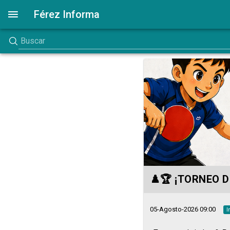
Férez Informa
♟️🏆 ¡TORNEO D
05-Agosto-2026 09:00
I