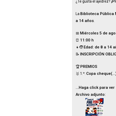
¡P
¿Te gusta el ajedrez?
Biblioteca Pública
La
a 14 años
.
Miércoles 5 de ago
📅
11:00 h
⏰
Edad: de 8 a 14 
👧🧒
INSCRIPCIÓN OBLI
📝
PREMIOS
🏆
Copa cheque(...
🥇 1.º:
...Haga click para ver
Archivo adjunto: