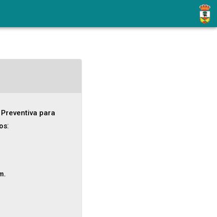
 Preventiva para
:
os
m.