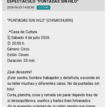
ESPECTÁCULO “PUNTADAS SIN HILO”
2026-06-29 14:00:00
CULTURA
“PUNTADAS SIN HILO” (CHIMICHURRI)
📍Casa de Cultura.
🗓️ Sábado 4 de julio 2026.
⏰ 20:00 h.
Género: Circo.
Estilo: Clown.
Duración: 55 min.
¡Qué desastre!
¡Este sastre, hombre trabajador y detallista, esconde en
su taller muchas y diferentes caras. No da puntadas sin
hilo!
Corta, plancha, cose y remata sin parar dejando tras de
sí desequilibrios, sueños y bailes bien hilvanados.
¡En la aparente soledad de su taller, tendrá que tomar