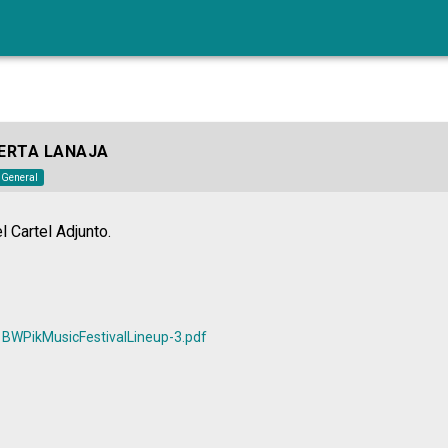
PIERTA LANAJA
o General
 Cartel Adjunto.
BWPikMusicFestivalLineup-3.pdf