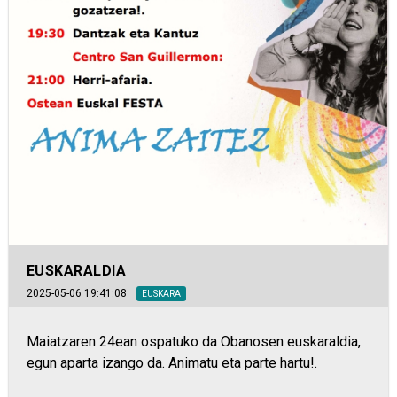
EUSKARALDIA
2025-05-06 19:41:08
EUSKARA
Maiatzaren 24ean ospatuko da Obanosen euskaraldia,
egun aparta izango da. Animatu eta parte hartu!.