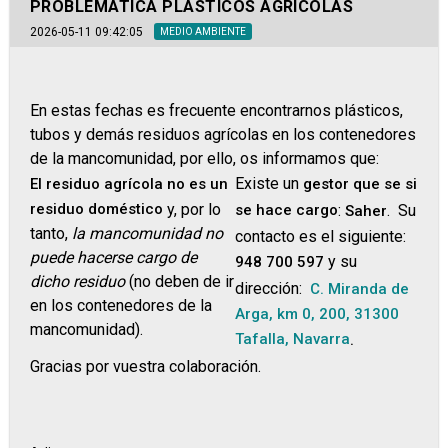
PROBLEMÁTICA PLÁSTICOS AGRÍCOLAS
2026-05-11 09:42:05
MEDIO AMBIENTE
En estas fechas es frecuente encontrarnos plásticos,
tubos y demás residuos agrícolas en los contenedores
de la mancomunidad, por ello, os informamos que:
Existe un
El residuo agrícola no es un
gestor que se si
residuo doméstico
y, por lo
se hace cargo
:
. Su
Saher
tanto,
la mancomunidad no
contacto es el siguiente:
puede hacerse cargo de
y su
948 700 597
dicho residuo
(no deben de ir
dirección:
C. Miranda de
en los contenedores de la
Arga, km 0, 200, 31300
mancomunidad).
Tafalla, Navarra
.
Gracias por vuestra colaboración.