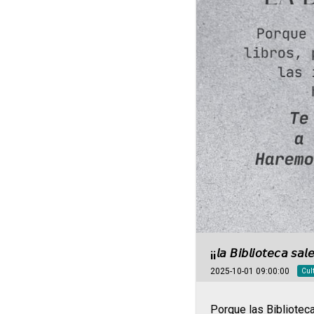
¡¡𝘭𝘢 𝘉𝘪𝘣𝘭𝘪𝘰𝘵𝘦𝘤𝘢 𝘴𝘢𝘭
2025-10-01 09:00:00
Cult
Porque las Bibliotec