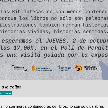
 𝘢 𝘭𝘢 𝘤𝘢𝘭𝘭𝘦!!
ura y ocio
as no son meros contenedores de libros, no son sólo palabras.