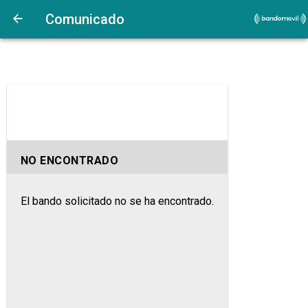
Comunicado
NO ENCONTRADO
El bando solicitado no se ha encontrado.