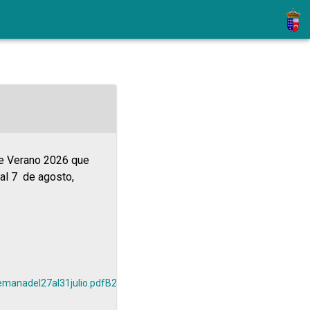
de Verano 2026 que
3 al 7 de agosto,
semanadel27al31julio.pdf
B2B1QInscripcinsemanadel3al7agosto.pdf