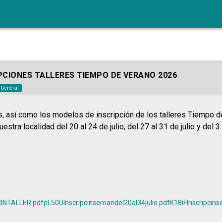
PCIONES TALLERES TIEMPO DE VERANO 2026
o General
s, así como los modelos de inscripción de los talleres Tiempo 
uestra localidad del 20 al 24 de julio, del 27 al 31 de julio y del 
INTALLER.pdf
pL50UInscripcinsemandel20al34julio.pdf
K18iFInscripcin