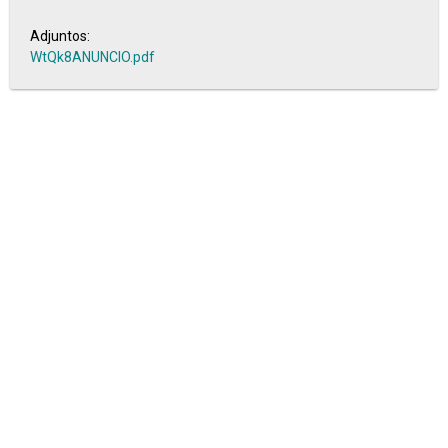
Adjuntos:
WtQk8ANUNCIO.pdf