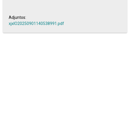
Adjuntos:
xjxlO20250901140538991.pdf