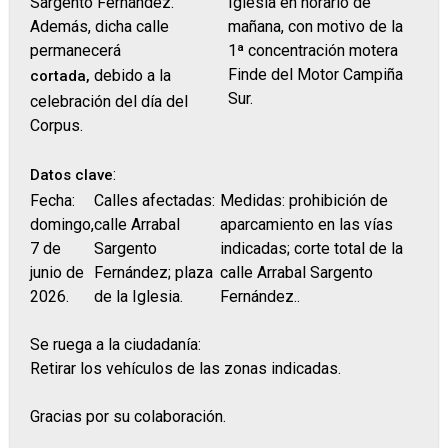
Sargento Fernández.
Iglesia en horario de
Además, dicha calle
mañana, con motivo de la
permanecerá
1ª concentración motera
Finde del Motor Campiña
debido a la
cortada,
Sur.
celebración del día del
Corpus.
:
Datos clave
Fecha:
Calles afectadas:
Medidas: prohibición de
domingo,
calle Arrabal
aparcamiento en las vías
7 de
Sargento
indicadas; corte total de la
junio de
Fernández; plaza
calle Arrabal Sargento
2026.
de la Iglesia.
Fernández..
Se ruega a la ciudadanía:
Retirar los vehículos de las zonas indicadas.
Gracias por su colaboración.