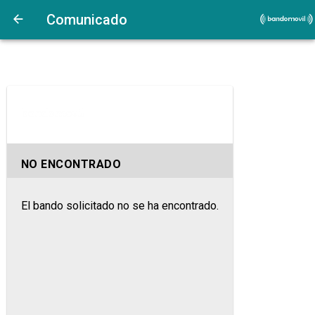
Comunicado
NO ENCONTRADO
El bando solicitado no se ha encontrado.