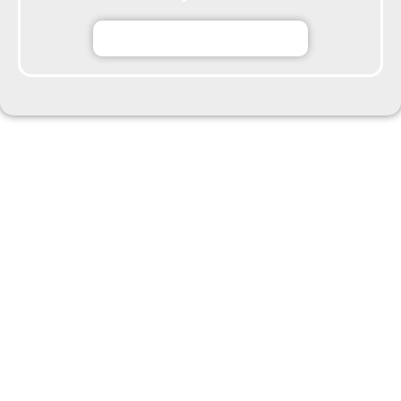
q93ts20260604153048995.pdf