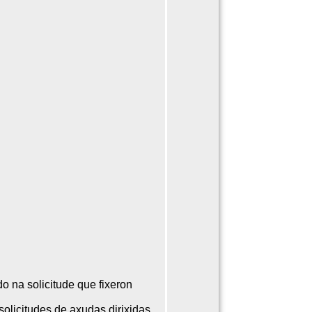
o na solicitude que fixeron
olicitudes de axudas dirixidas