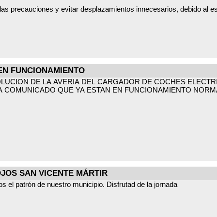
as precauciones y evitar desplazamientos innecesarios, debido al est
emos saldremos a dar un paseo por el pueblo con lo elaborado y...¡¡a 
 personal de mantenimiento se encuentra trabajando intensamente par
ías pueblo.
cemos a los vecinos su comprensión y al personal su dedicación dur
EN FUNCIONAMIENTO
ponibles todo el día de hoy en el Ayuntamiento o podéis comunicaros
LUCION DE LA AVERIA DEL CARGADOR DE COCHES ELECTRI
 COMUNICADO QUE YA ESTAN EN FUNCIONAMIENTO NORMAL
JOS SAN VICENTE MÁRTIR
 el patrón de nuestro municipio. Disfrutad de la jornada