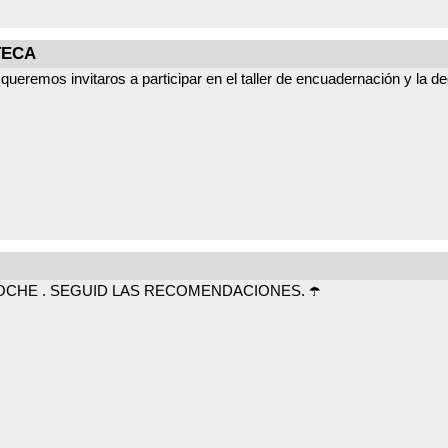
TECA
ueremos invitaros a participar en el taller de encuadernación y la d
teca"*
NOCHE . SEGUID LAS RECOMENDACIONES. ☂️
equeño libro/cuadernillo*