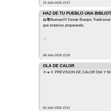
15-Julio-2026 15:57
HAZ DE TU PUEBLO UNA BIBLIO
📖📚Buenas!!!! Desde Braojos Tradicional q
que estamos preparando.
📚 *Actividad: "Haz de tu pueblo una biblio
08-Julio-2026 15:50
📅 *Viernes 17 de julio de 19:00 a 21:00*
OLA DE CALOR
🌞☀️🌞 PREVISION DE CALOR DIA Y 
🏠 *En las escuelas de Braojos*
🧵 *Elaboración y encuadernación de un p
03-Julio-2026 15:01