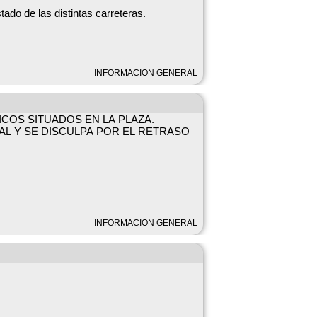
ado de las distintas carreteras.
jugar en la plaza!!!
a mantener los servicios mínimos y
INFORMACION GENERAL
ante todos estos días marcados por la ola
 directamente con el Alcalde a través de su
COS SITUADOS EN LA PLAZA.
 Y SE DISCULPA POR EL RETRASO
INFORMACION GENERAL