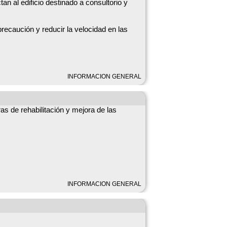
tan al edificio destinado a consultorio y
ándoselo al Alcalde. Estaremos disponibles
precaución y reducir la velocidad en las
dan ocasionar mientras duren los trabajos.
INFORMACION GENERAL
as de rehabilitación y mejora de las
INFORMACION GENERAL