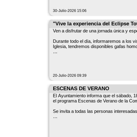
30-Julio-2026 15:06
"Vive la experiencia del Eclipse To
Ven a disfrutar de una jornada única y esp
Durante todo el día, informaremos a los v
Iglesia, tendremos disponibles gafas homo
¿Te lo vas a querer a perder?
20-Julio-2026 09:39
ESCENAS DE VERANO
El Ayuntamiento informa que el sábado, 18 
el programa Escenas de Verano de la Co
Se invita a todas las personas interesadas 
Datos clave:
Fecha y hora: sábado, 18 de julio de 2026, 20:00 h (zona horaria Europe/Madri
la Comunidad de Madrid