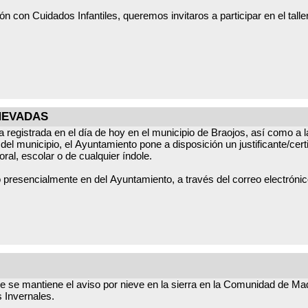
ón con Cuidados Infantiles, queremos invitaros a participar en el tal
 todo el que quiera participar.
 NEVADAS
30
sa registrada en el día de hoy en el municipio de Braojos, así como 
 del municipio, el Ayuntamiento pone a disposición un justificante/certi
oral, escolar o de cualquier índole.
o presencialmente en del Ayuntamiento, a través del correo electrón
 de tela y una vaquilla con cajas de cartón.
a de fruta de cartón y una tela lisa de color claro o blanca sobre la
se mantiene el aviso por nieve en la sierra en la Comunidad de Mad
s Invernales.