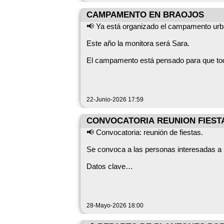
🖌️ *Decoración de una estantería para ha
CAMPAMENTO EN BRAOJOS
📢 Ya está organizado el campamento urb
Este año la monitora será Sara.
🪆 *Actividad familiar.* Para todo el qu
un adulto para que les ayuden también pue
El campamento está pensado para que todas
EMAIL: ocio@braojos.org P
📝 *Inscripciones en la Casa de la Cultur
Cultura hemos dejado unas hojas de inscr
22-Junio-2026 17:59
CONVOCATORIA REUNION FIEST
*¡¡¡Animaos a participar!!!*
📢 Convocatoria: reunión de fiestas.
Se convoca a las personas interesadas a u
📚📚📚📖🎶🎶🥳🥳
Datos clave
Se ruega puntualidad.
28-Mayo-2026 18:00