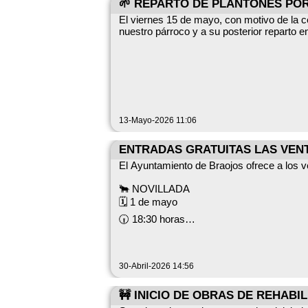
🌱 REPARTO DE PLANTONES POR
El viernes 15 de mayo, con motivo de la ce
nuestro párroco y a su posterior reparto e
13-Mayo-2026 11:06
ENTRADAS GRATUITAS LAS VEN
El Ayuntamiento de Braojos ofrece a los ve
🐂 NOVILLADA
🗓️ 1 de mayo
🕡 18:30 horas
🐂 CORRIDA GOYESCA
🗓️ 2 de mayo
30-Abril-2026 14:56
🕡 18:30 horas
🚌 Importante. Para la corrida del día 2 d
🚧 INICIO DE OBRAS DE REHABI