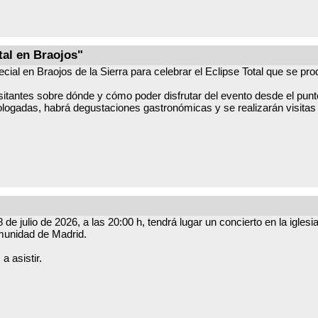
tal en Braojos"
ecial en Braojos de la Sierra para celebrar el Eclipse Total que se pr
isitantes sobre dónde y cómo poder disfrutar del evento desde el punt
logadas, habrá degustaciones gastronómicas y se realizarán visitas
de julio de 2026, a las 20:00 h, tendrá lugar un concierto en la igl
munidad de Madrid.
a asistir.
d) Lugar: iglesia de San Vicente, Braojos Programa: Escenas de Verano de