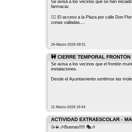
Se avisa a los vecinos que se han iniciado 
⚠️ ¡Aún queda entradas disponibles! *Pr
farmacia:
Las personas interesadas pueden apuntars
👉🏼 El acceso a la Plaza por calle Don Flo
esta tarde.
zonas valladas.
👉🏼 Los accesos a la farmacia y al consul
Desde el Ayuntamiento os agradecemos vue
26-Marzo-2026 09:51
🚧 CIERRE TEMPORAL FRONTÓN
Se avisa a los vecinos que el frontón mun
instalaciones.
Desde el Ayuntamiento sentimos las mole
11-Marzo-2026 19:44
ACTIVIDAD EXTRAESCOLAR - M
🥳💫🎶Buenas!!!!! 🎭🎶