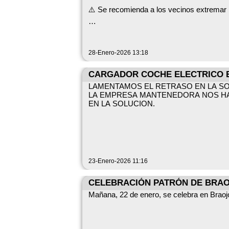
⚠️ Se recomienda a los vecinos extremar l
🌦️ Si el tiempo lo permite cuando termin
Ante las nevadas del día de hoy, todo el
proceder a la limpieza de las principales v
🎭 ¡Animaos a participar!🎶🥳
28-Enero-2026 13:18
En nombre de toda la Corporación, agrade
de frío.
CARGADOR COCHE ELECTRICO 
📩 Ante cualquier incidencia, estamos dis
LAMENTAMOS EL RETRASO EN LA SO
teléfono.
LA EMPRESA MANTENEDORA NOS HA
EN LA SOLUCION.
23-Enero-2026 11:16
CELEBRACIÓN PATRÓN DE BRAO
Mañana, 22 de enero, se celebra en Braojos