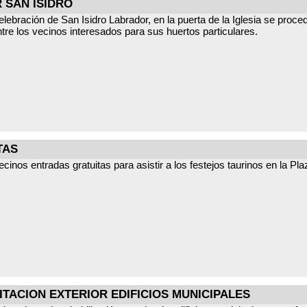
 SAN ISIDRO
lebración de San Isidro Labrador, en la puerta de la Iglesia se proced
ntre los vecinos interesados para sus huertos particulares.
TAS
cinos entradas gratuitas para asistir a los festejos taurinos en la Pl
e mayo habrá autobús gratuito con salida a las 16:00 horas desde la P
LITACION EXTERIOR EDIFICIOS MUNICIPALES