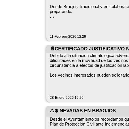
Desde Braojos Tradicional y en colaboraci
preparando.
🪆Actividad familiar. De 0 a 99 años. Para
11-Febrero-2026 12:29
📄CERTIFICADO JUSTIFICATIVO
📅 Sábado 14 de febrero de 11:30 a 13:
Debido a la situación climatológica adver
dificultades en la movilidad de los vecinos
circunstancia a efectos de justificación lab
🏠 En las escuelas de Braojos
Los vecinos interesados pueden solicitarl
comunicándoselo al Alcalde.
🎭Consiste en la creación de una máscara
28-Enero-2026 19:26
⚠️❄️ NEVADAS EN BRAOJOS
🧵Cada participante necesita traer una caj
Desde el Ayuntamiento os recordamos que 
Plan de Protección Civil ante Inclemencia