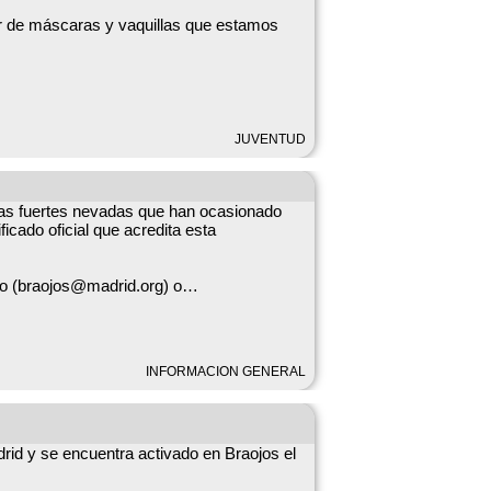
ler de máscaras y vaquillas que estamos
JUVENTUD
a las fuertes nevadas que han ocasionado
ficado oficial que acredita esta
ico (braojos@madrid.org) o
INFORMACION GENERAL
 que se pueda pintar.
rid y se encuentra activado en Braojos el