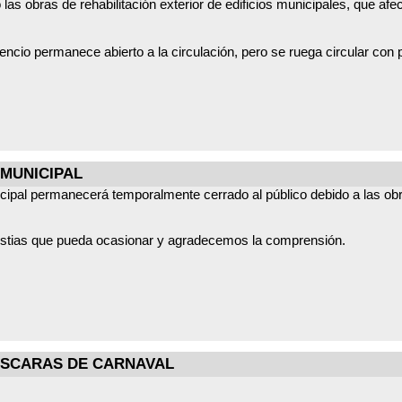
las obras de rehabilitación exterior de edificios municipales, que afec
eferencia empadronados.
e en el Ayuntamiento, a través del teléfono 91 868 04 27 o comunic
rencio permanece abierto a la circulación, pero se ruega circular con 
torio local permanecerán habilitados.
stra colaboración, y nos disculpamos por las molestias que se pue
 MUNICIPAL
icipal permanecerá temporalmente cerrado al público debido a las obr
stias que pueda ocasionar y agradecemos la comprensión.
ASCARAS DE CARNAVAL