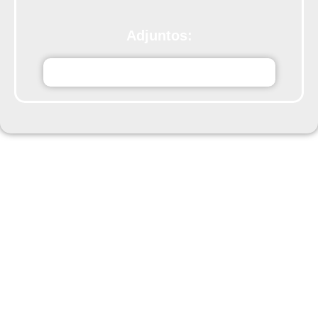
Adjuntos:
BSgM2CartelMemoriaconTabletconlogo.pdf