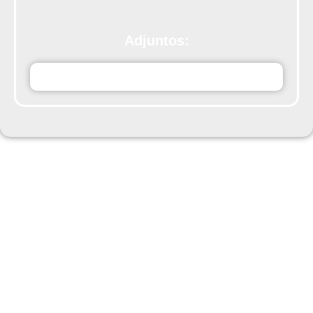
Adjuntos:
JKgAtBRAOJOSEDICTOIBI2023.pdfFIRMADO.pdf