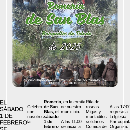
EL
Romería
, en la ermita
Rifa de
Celebra
de San
de nuestro
roscas
A las 17:0
SÁBADO
con
Blas, el
municipio.
Migas y
regreso a
1 DE
nosotros
sábado
montaditos
la Iglesia
la
1 de
A las 11:00
solidarios
Parroquial.
FEBRERO
febrero
se inicia la
Comida de
Organiza:
SE