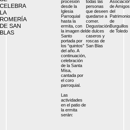
procesión
todas las
Asociació
CELEBRA
desde la
personas
de Amigos
Iglesia
que deseen
del
LA
Parroquial
quedarse a
Patrimonio
ROMERÍA
hasta la
comer.
de
DE SAN
ermita, con
Degustación
Burguillos
la imagen del
de dulces
de Toledo
BLAS
Santo
caseros y
portada por
roscas de
los “quintos”
San Blas
del año. A
continuación,
celebración
de la Santa
Misa,
cantada por
el coro
parroquial.
Las
actividades
en el patio de
la ermita
serán: