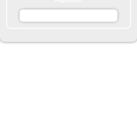
QdXytcasasdevesprogramacion25_ok.pdf