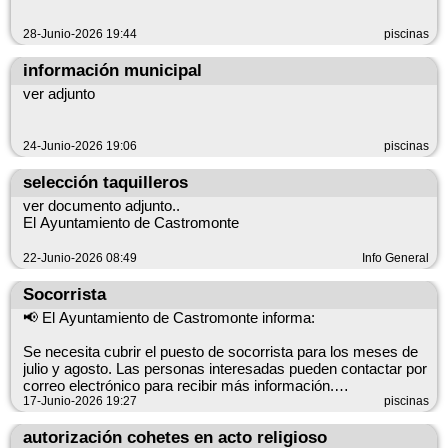
28-Junio-2026 19:44
piscinas
información municipal
ver adjunto
24-Junio-2026 19:06
piscinas
selección taquilleros
ver documento adjunto..
El Ayuntamiento de Castromonte
22-Junio-2026 08:49
Info General
Socorrista
📢 El Ayuntamiento de Castromonte informa:
Se necesita cubrir el puesto de socorrista para los meses de
julio y agosto. Las personas interesadas pueden contactar por
correo electrónico para recibir más información.
17-Junio-2026 19:27
piscinas
Datos clave
Puesto: socorrista Periodo: meses de julio y agosto Contacto:
autorización cohetes en acto religioso