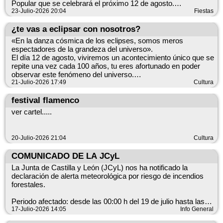
Popular que se celebrará el próximo 12 de agosto.
23-Julio-2026 20:04
Fiestas
Con el fin de poder realizar una correcta organización y prever
el número de asistentes, se abre el plazo de venta de
¿te vas a eclipsar con nosotros?
entradas, que permanecerá abierto hasta el día 4 de agosto a
«En la danza cósmica de los eclipses, somos meros
las 23:00 horas.
espectadores de la grandeza del universo».
El día 12 de agosto, viviremos un acontecimiento único que se
Os animamos a adquirir vuestra entrada dentro del plazo
repite una vez cada 100 años, tu eres afortunado en poder
establecido para facilitar la organización del evento y disfrutar
observar este fenómeno del universo.
juntos de una gran jornada de convivencia.
El Ayuntamiento de Castromonte te va a ofrecer gratuitamente
21-Julio-2026 17:49
Cultura
unos gafas homologas que podrás recoger el lunes 10 de
¡Os esperamos!
agosto en el Ayuntamiento, para que puedas contemplar este
festival flamenco
fenómeno natural y puedas disfrutar de que cuando la luz del
ver cartel.....
https://www.castromonte.es/fiestas-de-la-virgen-y-san-
sol es interrumpida, es cuando vemos la verdadera belleza y
roque/#parrilladapaella
fragilidad de la luz.
Tu Ayuntamiento siempre pendiente de tí.
20-Julio-2026 21:04
Cultura
os adjuntamos una foto de las gafas que obsequiaremos.
COMUNICADO DE LA JCyL
La Junta de Castilla y León (JCyL) nos ha notificado la
declaración de alerta meteorológica por riesgo de incendios
forestales.
Periodo afectado: desde las 00:00 h del 19 de julio hasta las
23:59 h del 22 de julio (hora local, Europa/Madrid).
17-Julio-2026 14:05
Info General