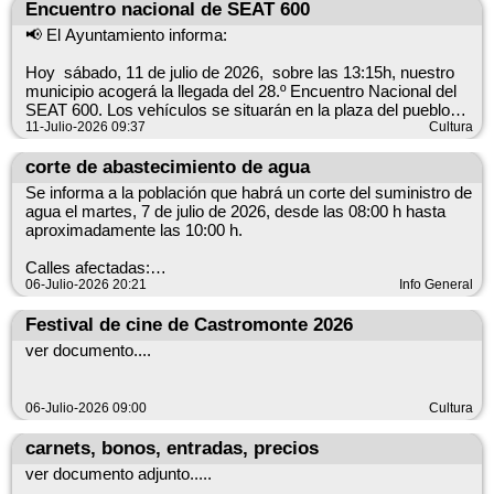
Prohibiciones durante la alerta:
Encuentro nacional de SEAT 600
Queda prohibido hacer barbacoas. Queda prohibido el uso de
📢 El Ayuntamiento informa:
fuegos artificiales. Queda prohibido encender hogueras.
Recomendaciones:
Hoy sábado, 11 de julio de 2026, sobre las 13:15h, nuestro
Evitar cualquier actividad que pueda generar chispas o llamas
municipio acogerá la llegada del 28.º Encuentro Nacional del
en el entorno forestal. Mantener la máxima precaución al
SEAT 600. Los vehículos se situarán en la plaza del pueblo
transitar por zonas rurales y respetar la señalización y las
durante la concentración, cuyo tiempo estimado de
11-Julio-2026 09:37
Cultura
indicaciones de los servicios de emergencia. Si observa humo
permanencia es de aproximadamente 45 minutos.
o fuego, avise inmediatamente a los servicios de emergencia.
corte de abastecimiento de agua
Datos clave:
Rogamos a las vecinas y los vecinos que no estacionen
Se informa a la población que habrá un corte del suministro de
Inicio: 00:00 h del 19 de julio (hora local, Europa/Madrid). Fin:
vehículos en la plaza mientras dure la concentración para
agua el martes, 7 de julio de 2026, desde las 08:00 h hasta
23:59 h del 22 de julio (hora local, Europa/Madrid). Actividades
facilitar el desarrollo del acto.
aproximadamente las 10:00 h.
prohibidas: barbacoas, fuegos artificiales y hogueras.
Gracias por su colaboración.
Se adjunta el cartel anunciador.
Calles afectadas:
06-Julio-2026 20:21
Corro el Pez Calle Cid Calle La Fuente
Info General
Datos clave
Disculpen las molestias. ℹ️
Evento: 28.º Encuentro Nacional del SEAT 600 Fecha: sábado,
Festival de cine de Castromonte 2026
11 de julio de 2026 Lugar: plaza del pueblo Duración
Datos clave
ver documento....
aproximada: 45 minutos Adjunto: cartel anunciador
Fecha: martes, 7 de julio de 2026 Hora: de 08:00 h a
Gracias por su colaboración. y que disfrutéis de este vehículo
aproximadamente 10:00 h (zona horaria Europe/Madrid)
icono de los años 60. ℹ️
Servicio afectado: suministro de agua Calles afectadas: Corro
06-Julio-2026 09:00
Cultura
el Pez; Calle Cid; Calle La Fuente
carnets, bonos, entradas, precios
ver documento adjunto.....