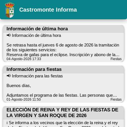
Castromonte Informa
Información de última hora
📢 Información de última hora
Se retrasa hasta el jueves 6 de agosto de 2026 la tramitación
de los siguientes servicios:
Reserva de gafas para el eclipse. Inscripción y abono de la
04-Agosto-2026 17:33
parrillada. Inscripción en los juegos de prefiestas.
Fiestas
Para realizar cualquiera de estos trámites, acuda a la taquilla.
Información para fiestas
📢 Información para las fiestas
Buenos días,
Adjuntamos el programa de las fiestas. Las personas que
deseen el programa en papel pueden recogerlo en el
01-Agosto-2026 11:50
Fiestas
Ayuntamiento.
Parrillada — 12 de agosto: Si tienes previsto asistir, es
ELECCIÓN DE REINA Y REY DE LAS FIESTAS DE
necesario inscribirse. Debemos informar a Miguel de la
LA VIRGEN Y SAN ROQUE DE 2026
previsión de chorizos, panceta, etc., porque el material
ℹ️ Se informa a los vecinos que la elección de la reina y el rey
encargado no se puede devolver. Apúntate y realiza el abono