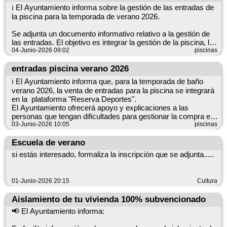
ℹ️ El Ayuntamiento informa sobre la gestión de las entradas de
la piscina para la temporada de verano 2026.
Se adjunta un documento informativo relativo a la gestión de
las entradas. El objetivo es integrar la gestión de la piscina, las
actividades deportivas y la compra de entradas para eventos
04-Junio-2026 09:02
piscinas
en una misma plataforma.
entradas piscina verano 2026
Seguiremos informando con detalles sobre fechas, horarios y
ℹ️ El Ayuntamiento informa que, para la temporada de baño
el procedimiento de compra cuando estén disponibles.
verano 2026, la venta de entradas para la piscina se integrará
en la plataforma "Reserva Deportes".
El Ayuntamiento ofrecerá apoyo y explicaciones a las
personas que tengan dificultades para gestionar la compra en
la plataforma.
03-Junio-2026 10:05
piscinas
https://www.castromonte.es/deportes/#piscina
Escuela de verano
si estás interesado, formaliza la inscripción que se adjunta.....
01-Junio-2026 20:15
Cultura
Aislamiento de tu vivienda 100% subvencionado
📢 El Ayuntamiento informa: