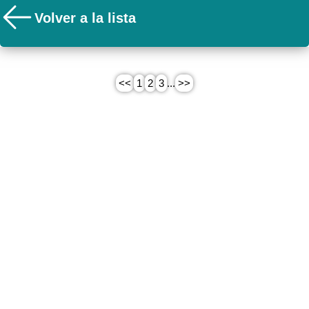
Volver a la lista
<<
1
2
3
...
>>