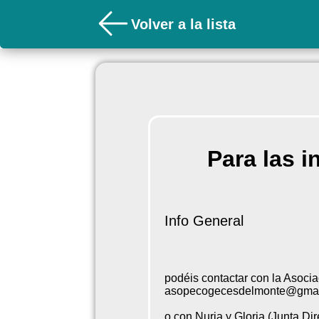
Volver a la lista
Para las i
Info General
podéis contactar con la Asocia
asopecogecesdelmonte@gmai
o con Nuria y Gloria (Junta Dir