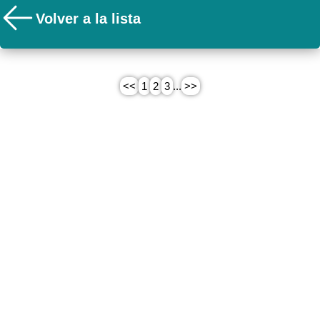
Volver a la lista
<<
1
2
3
...
>>