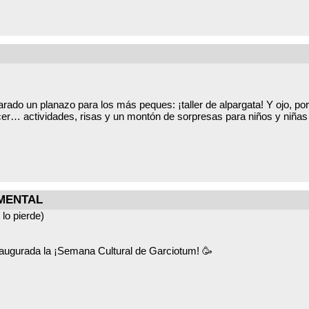
ADOR DE SERVICIOS SOCIALES DE PEPINO (PLAZA DEL AYUN
arado un planazo para los más peques: ¡taller de alpargata! Y ojo, 
cer… actividades, risas y un montón de sorpresas para niños y niñas 
porque viene un día de esos que no se olvidan fácilmente. Lo van a 
mitadas (solo 25), así que no os despistéis. Para reservar, mandad u
MENTAL
lo pierde)
o nuestros días de actividades para ellos, y estamos seguros de que e
naugurada la ¡Semana Cultural de Garciotum! 🥳
domingo, que este sábado nos vamos a poner más cultos que un cated