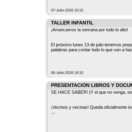
TELEFÓNICO CON EL CENTRO COORDIN
07-Julio-2026 10:15
TALLER INFANTIL
¡Arrancamos la semana por todo lo alto!
El próximo lunes 13 de julio tenemos prep
palabras para contar todo lo que van a ha
De verdad, prestad atención y leed bien, 
asegurado.
06-Julio-2026 19:10
Eso sí, muy importante: las plazas son li
PRESENTACIÓN LIBROS Y DOCU
cartel.
SE HACE SABER! (Y el que no venga, se 
Nos hace muchísima ilusión seguir llenand
¡Vecinos y vecinas! Queda oficialmente i
¡Os esperamos con muchas ganas!
Apagad la tele y dejad la siesta para el 