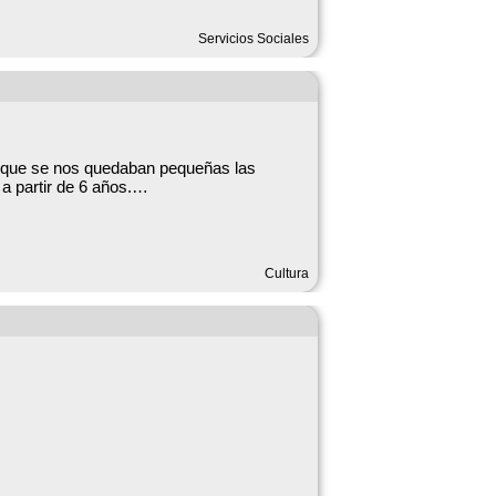
TAMIENTO, Nº 1) (925 702745).
Servicios Sociales
porque se nos quedaban pequeñas las
a partir de 6 años.
pasar en grande, eso está más que
Cultura
n WhatsApp al teléfono que aparece en el
ste taller será todo un éxito.
rático.