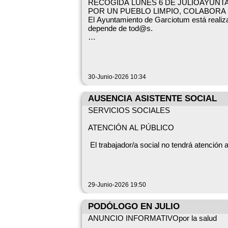
RECOGIDA LUNES 6 DE JULIOAYUN
POR UN PUEBLO LIMPIO, COLABOR
https://amzn.eu/d/0iQ9MJOK
El Ayuntamiento de Garciotum está realiz
depende de tod@s.
Eso sí, os avisamos… ¡está disponible po
👉 Recordamos a los vecinos:
Desde el Ayuntamiento os animamos a disf
-En los contenedores de basura NO se de
raíces!
30-Junio-2026 10:34
-No dejes nada fuera de los contenedores 
AUSENCIA ASISTENTE SOCIAL
-Los muebles y enseres deben solicitarse 
SERVICIOS SOCIALES
♻️ Punto Limpio Municipal
ATENCIÓN AL PÚBLICO
El trabajador/a social no tendrá atención al
Se ha habilitado una zona exclusivamente
- PARA CUALQUIER CONSULTA D
Horario de uso:
TELEFÓNICO CON EL CENTRO COORDIN
•De lunes a viernes (no festivos).
29-Junio-2026 19:50
•De 10:00 a 13:00 h.
PODÓLOGO EN JULIO
•Con cita previa a través del encargado mu
ANUNCIO INFORMATIVOpor la salud