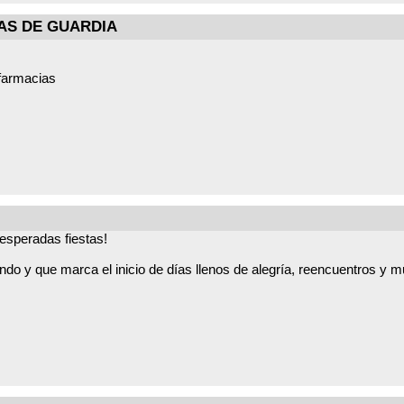
AS DE GUARDIA
/farmacias
uentran de guardia, en las zonas básicas de salud y localidad de Ca
esperadas fiestas!
y que marca el inicio de días llenos de alegría, reencuentros y m
s que detrás de cada actividad hay un gran esfuerzo, muchas horas
l máximo.
e haya opciones para todos los gustos…
as como se merece!