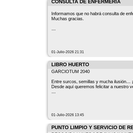
CONSULTA DE ENFERMERÍA
Os animamos a participar en todos los a
Informamos que no habrá consulta de enfer
los más mayores, porque las fiestas son d
Muchas gracias.
Y como siempre, si hubiera cualquier cam
Unidad Administrativa C.S Sierra de San 
Así que… ¡preparad las ganas, la sonrisa y
01-Julio-2026 21:31
¡Nos vemos en las fiestas!
LIBRO HUERTO
GARCIOTUM 2040
Entre surcos, semillas y mucha ilusión… 
Desde aquí queremos felicitar a nuestro v
Con todo lo que los más pequeños han ido
precioso libro. En él nos cuenta, de una f
Queremos animaros a todos a haceros con
01-Julio-2026 13:45
mayores, que seguro aprendemos algo n
PUNTO LIMPIO Y SE
Podéis conseguirlo aquí: