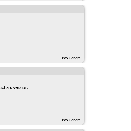
stilla La Mancha
Info General
ucha diversión.
 de trabajo y muchísima ilusión para que
Info General