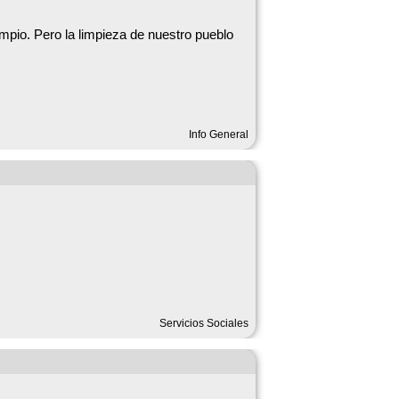
pio. Pero la limpieza de nuestro pueblo
n Garciotum… ¡hasta los libros crecen con
Info General
en bolsas de plástico.
EN PONERSE EN CONTACTO
TAMIENTO, Nº 1) (925 702745).
Servicios Sociales