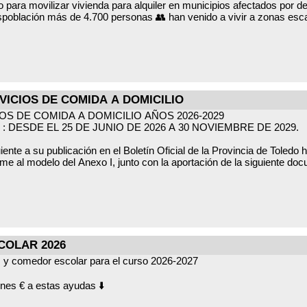
para movilizar vivienda para alquiler en municipios afectados por d
spoblación más de 4.700 personas 👥 han venido a vivir a zonas esc
nda en estos territorios aumente
 propietarios/as de viviendas vacías las pongan en manos de los ayun
ICIOS DE COMIDA A DOMICILIO
S DE COMIDA A DOMICILIO AÑOS 2026-2029
ara asumir así la llegada de nuevos pobladores.
 DESDE EL 25 DE JUNIO DE 2026 A 30 NOVIEMBRE DE 2029.
os inmuebles podrán ser:
uiente a su publicación en el Boletín Oficial de la Provincia de Toled
rme al modelo del Anexo I, junto con la aportación de la siguiente do
acredite:
mandantes de vivienda.
s casos.
áximo cinco veces el IPREM.
iento de grado de dependencia y/o gradode discapacidad de al menos
600 euros mensuales
COLAR 2026
ento de percepción de ingreso mínimo vital, de pensión no contributi
os y comedor escolar para el curso 2026-2027
vicios Sociales de Atención Primaria en el que consideren por la situ
nes € a estas ayudas ⬇️
 comida a domicilio.