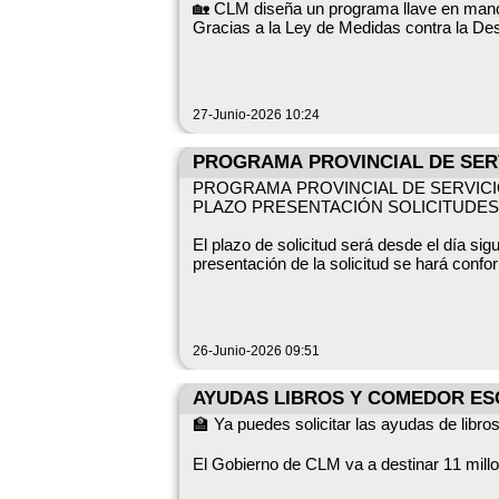
🏡 CLM diseña un programa llave en mano 
Gracias a la Ley de Medidas contra la De
👉 Lo que supone que la demanda de vivie
27-Junio-2026 10:24
🗝️ 'Moviliza tu vivienda rural' busca que
PROGRAMA PROVINCIAL DE SERV
PROGRAMA PROVINCIAL DE SERVICIO
👐 Para gestionar los alquileres y poder p
PLAZO PRESENTACIÓN SOLICITUDES :
Los futuros inquilinos e inquilinas de est
El plazo de solicitud será desde el día sig
presentación de la solicitud se hará confo
motive la prestación del servicio y que se 
* personas inscritas en el registro de de
a) Copia del DNI/NIF o NIE, para todos lo
* personas cuyos ingresos sean como m
26-Junio-2026 09:51
b) Resolución o certificado de reconocim
permanentetotal o absoluta.
✖️ Los alquileres no podrán superar los 
AYUDAS LIBROS Y COMEDOR ES
c) Resolución o certificado de reconocimi
🏫 Ya puedes solicitar las ayudas de libr
ℹ️ Más información:
d) Informe de los Profesionales de los Ser
castillalamancha.es/node/1005492
El Gobierno de CLM va a destinar 11 millo
mayor, que sea necesario el suministro de