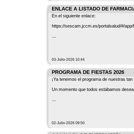
ENLACE A LISTADO DE FARMACI
En el siguiente enlace:
https://sescam.jccm.es/portalsalud/#/app
Pueden localizar las farmacias que se enc
03-Julio-2026 10:44
PROGRAMA DE FIESTAS 2026
¡Ya tenemos el programa de nuestras tan 
Un momento que todos estábamos deseando 
Desde el Ayuntamiento queremos recordaro
todos y cada uno de vosotros disfrutéis a
Hemos preparado todo con cariño para qu
02-Julio-2026 09:50
¡y que nadie se quede sin vivir las fiest