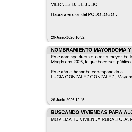
VIERNES 10 DE JULIO
🚛 Servicio de recogida domiciliaria de m
Habrá atención del PODÓLOGO
•Se realiza el primer lunes no festivo de
Desde las 15:30 horas
•Es gratuito para todos los vecinos.
En el lugar de costumbre
•Para solicitarlo, debes inscribirte antes de
29-Junio-2026 10:32
Las personas que vayan a asistir al serv
Al objeto de que no se junten más de cua
La oficina del Ayuntamiento (martes y vier
NOMBRAMIENTO MAYORDOMA Y 
Este domingo durante la misa mayor, ha
Correo electrónico: _ayuntamiento@gar
Persona encargada de gestionar la list
Magdalena 2026, lo que hacemos público 
Este año el honor ha correspondido a
Los muebles y enseres deben sacarse a la 
LUCIA GONZÁLEZ GONZÁLEZ , Mayor
y PAULA RINCÓN SANCHÉZ, Compañe
Con la colaboración de todos, conseguir
28-Junio-2026 12:45
BUSCANDO VIVIENDAS PARA AL
MOVILIZA TU VIVIENDA RURALTODA