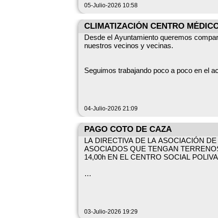
📅 CITA INELUDIBLE:
05-Julio-2026 10:58
Cuándo: Sábado 11 de Julio, a las 12:00 de
CLIMATIZACIÓN CENTRO MÉDICO
Desde el Ayuntamiento queremos comparti
nuestros vecinos y vecinas.
Dónde: En el Centro Cultural.
Seguimos trabajando poco a poco en el ac
🎬 EL PLANAZO:
cómodas y adecuadas es fundamental par
Viene Julio Sánchez Gil a presentarnos su
En esta ocasión, estamos actuando sobre 
04-Julio-2026 21:09
en Flandes”.
Se está renovando el aire acondicionado 
hemos instalado un nuevo equipo en el Ce
PAGO COTO DE CAZA
¡Se regalarán libros hasta agotar existenc
LA DIRECTIVA DE LA ASOCIACIÓN D
ASOCIADOS QUE TENGAN TERRENOS 
Sabemos que aún queda mucho por hacer, 
14,00h EN EL CENTRO SOCIAL POLIV
Hay que llenar el Centro Cultural y presum
estancias públicas del municipio para que
Colabora, como no, vuestro entregado Ay
Gracias por vuestra paciencia y confian
UN SALUDO.
LA DIRECTIVA.
¡Os esperamos! ¡Viva la cultura y viva Ga
03-Julio-2026 19:29