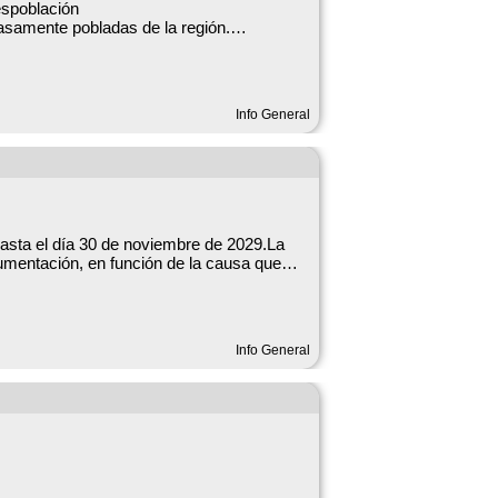
espoblación
asamente pobladas de la región.
Info General
tamientos.
o hasta el día 30 de noviembre de 2029.La
cumentación, en función de la causa que
Info General
 el 33% y/o reconocimiento de incapacidad
va o de subsidio de desempleo.
ación en la que se encuentre la persona