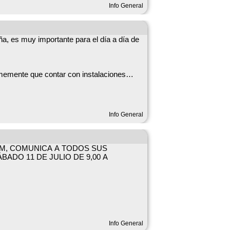
Info General
, es muy importante para el día a día de
memente que contar con instalaciones
ntal: “Ana de San Bartolomé, una carmelita
Info General
atención en condiciones óptimas. Además,
estros jóvenes.
TUM, COMUNICA A TODOS SUS
DO 11 DE JULIO DE 9,00 A
ro: ir mejorando, poco a poco, todas las
Info General