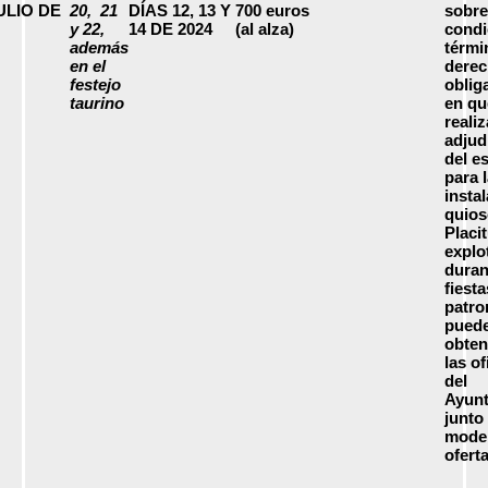
ULIO DE
20, 21
DÍAS 12, 13 Y
700 euros
sobre
y 22,
14 DE 2024
(al alza)
condi
además
térmi
en el
derec
festejo
oblig
taurino
en qu
realiz
adjud
del e
para 
insta
quios
Placi
explo
duran
fiesta
patro
pued
obten
las of
del
Ayunt
junto
mode
oferta