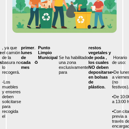
, ya que
primer
.
Punto
restos
e
el camión
lunes
Limpio
vegetales y
de la
de
Municipal
Se ha habilitado
de poda ,
Horario
s
basura no
cada
♻️
una zona
los cuales
de uso:
lo
mes
exclusivamente
NO deben
recogerá.
para
depositarse
•De lune
en bolsas
a vierne
-Los
de
(no
muebles
plástico.
festivos)
y enseres
deben
•De 10:0
solicitarse
a 13:00 h
para
recogida
•Con cita
el
previa a
través de
encarga