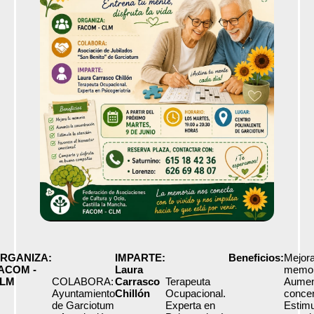
RGANIZA:
IMPARTE:
Beneficios:
Mejora
ACOM -
Laura
memor
LM
COLABORA:
Carrasco
Terapeuta
Aumen
Ayuntamiento
Chillón
Ocupacional.
concen
de Garciotum
Experta en
Estimu