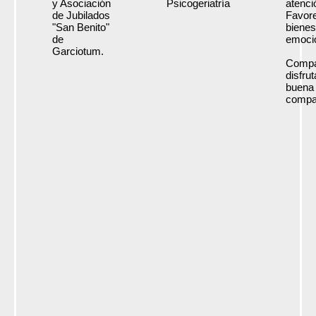
y Asociación
Psicogeriatría
atenci
de Jubilados
Favore
"San Benito"
bienes
de
emoci
Garciotum.
Compa
disfru
buena
compa