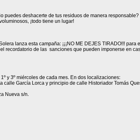
io puedes deshacerte de tus residuos de manera responsable
oluminosos, ¡todo tiene un lugar!
Solera lanza esta campaña: ¡¡¡NO ME DEJES TIRADO!!! para el 
 el recordatorio de las
sanciones que pueden imponerse en cas
 1º y 3º miércoles de cada mes. En dos localizaciones:
 la calle García Lorca y principio de calle Historiador Tomás Qu
za Nueva s/n.