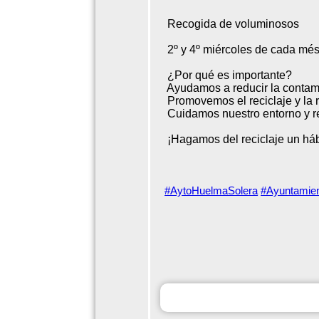
Recogida de voluminosos
2º y 4º miércoles de cada més,
¿Por qué es importante?
Ayudamos a reducir la contam
Promovemos el reciclaje y la r
Cuidamos nuestro entorno y r
¡Hagamos del reciclaje un hábi
#AytoHuelmaSolera
#Ayuntamie
OWi9fWhiteGreenModernAgri