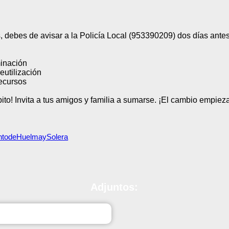
 debes de avisar a la Policía Local (953390209) dos días antes
inación
eutilización
ecursos
to! Invita a tus amigos y familia a sumarse. ¡El cambio empiez
ntodeHuelmaySolera
Adjuntos:
culturalConsultancyServicesBifoldBrochure.pdf