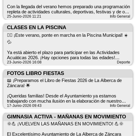
Con la llegada del verano hemos preparado una programación
repleta de actividades culturales, deportivas, festivas y de ocio
pensadas para que vecinos y visitantes, pequeños y mayores,
25-Junio-2026 11:21
Info General
disfruten al máximo de estos meses.
CLASES EN LA PISCINA
🎭🏃‍♀️🎶🎬⚽ Habrá propuestas para todas las edades y para
🏊‍♀️ ¡Este verano, ponte en marcha en la Piscina Municipal! ☀️
todos los gustos, con un único objetivo: compartir, disfrutar y
💦
llenar de vida nuestro pueblo durante todo el verano.
Ya está abierto el plazo para participar en las Actividades
📅 Os animamos a participar, a vivir cada actividad con ilusión
Acuáticas 2026. ¡Hay opciones para todas las edades!
y a hacer de este verano un recuerdo inolvidable.
23-Junio-2026 16:08
Deporte
👧 Natación Junior
¡Nos vemos este verano en La Alberca de Záncara! 💙
📅 Lunes, miércoles y viernes
FOTOS LIBRO FIESTAS
🕐 De 13:00 a 14:00 h
📖 ¡Preparamos el Libro de Fiestas 2026 de La Alberca de
Záncara! 🌟
🧒 Natación Infantil
¡Queridas familias! Desde el Ayuntamiento ya estamos
📅 Martes y jueves
trabajando con mucha ilusión en la elaboración de nuestro
🕐 De 13:00 a 14:00 h
Libro de Fiestas 2026. Queremos que sus páginas reflejen la
17-Junio-2026 09:43
Info General
alegría de nuestro pueblo y, como ya es tradición, abrimos los
💪 Aquagym
plazos para dos de las secciones más especiales y
GIMNASIA ACTIVA - MAÑANAS EN MOVIMIENTO
📅 Lunes y miércoles
entrañables:
🌞💪 ¡VUELVEN LAS MAÑANAS EN MOVIMIENTO! 💪🌞
🕢 De 19:30 a 20:30 h
🕊️ 1. Sección de Primera Comunión 2026
El Excelentísimo Ayuntamiento de La Alberca de Záncara