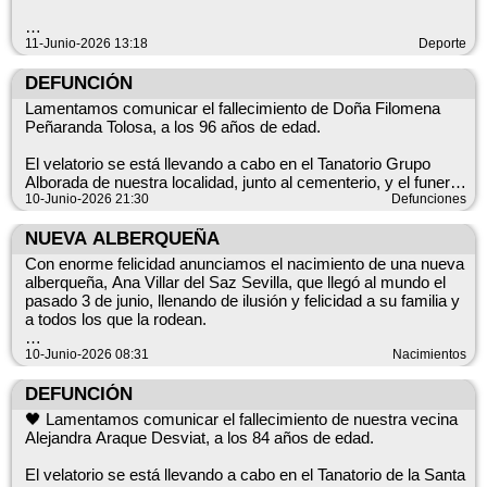
cargada de entretenimiento y buen humor.
¡Nos encantaría contar con vuestra participación para elaborar
🎊 Ve guardándote la fecha y preparándote para vivir una tarde
11-Junio-2026 13:18
Deporte
este bonito recuerdo de nuestro pueblo! ❤️ Si tenéis cualquier
espectacular.
¿Tienes un equipo? ¿Te gusta competir, disfrutar del deporte y
duda, os esperamos en el Ayuntamiento.
pasar una gran jornada con amigos? ¡Esta es tu oportunidad!
DEFUNCIÓN
ℹ️ Más adelante os facilitaremos toda la información sobre las
Lamentamos comunicar el fallecimiento de Doña Filomena
inscripciones y la participación en esta actividad.
Peñaranda Tolosa, a los 96 años de edad.
☀️🐂 ¡No te lo pierdas! El Grand Prix regresa a La Alberca de
El velatorio se está llevando a cabo en el Tanatorio Grupo
🏆 Abiertas las inscripciones para el Torneo de Verano de
Záncara para hacernos disfrutar de una jornada llena de
Alborada de nuestra localidad, junto al cementerio, y el funeral
diversión, emoción y muchas sorpresas. 🎉🎊
tendrá lugar mañana, a las 19:00 horas, en la Iglesia de
10-Junio-2026 21:30
Defunciones
Fútbol Sala 2026, una cita que promete deporte,
Nuestra Señora de la Asunción.
compañerismo y mucha diversión en nuestra localidad.
NUEVA ALBERQUEÑA
Desde el Ayuntamiento y en nombre de todo el pueblo,
Con enorme felicidad anunciamos el nacimiento de una nueva
queremos trasladar nuestro más sentido pésame y
alberqueña, Ana Villar del Saz Sevilla, que llegó al mundo el
acompañar en estos difíciles momentos a sus familiares y
pasado 3 de junio, llenando de ilusión y felicidad a su familia y
seres queridos.
✅ Categoría sénior (nacidos en 2010 y anteriores)
a todos los que la rodean.
✅ Mínimo 6 equipos participantes
Descanse en Paz.
✅ Formato liguilla
Queremos trasladar nuestra más sincera enhorabuena a sus
10-Junio-2026 08:31
Nacimientos
✅ Máximo 15 jugadores por equipo
padres, Paquito y Ana Belén, así como a toda su familia.
✅ Inscripciones abiertas hasta el 25 de junio
DEFUNCIÓN
✅ Se disputará en horario de tarde
Desde el Ayuntamiento nos alegramos muchísimo de esta
🖤 Lamentamos comunicar el fallecimiento de nuestra vecina
magnífica noticia y damos la bienvenida a Ana, deseándole
Alejandra Araque Desviat, a los 84 años de edad.
una vida llena de salud, felicidad y momentos inolvidables.
El velatorio se está llevando a cabo en el Tanatorio de la Santa
💖 ¡Bienvenida, Ana! Tu pueblo te recibe con los brazos