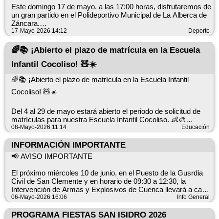
Este domingo 17 de mayo, a las 17:00 horas, disfrutaremos de
un gran partido en el Polideportivo Municipal de La Alberca de
Záncara.
17-Mayo-2026 14:12
Deporte
🏟 Segunda División Autonómica
🌈📚 ¡Abierto el plazo de matrícula en la Escuela
🔵 C.D.F. La Santa Cruz
🆚 C.D. Villanueva de Alcardete C.F.
Infantil Cocoliso! 🧸☀️
Una tarde para animar a nuestro equipo y vivir juntos la
🌈📚 ¡Abierto el plazo de matrícula en la Escuela Infantil
emoción del fútbol. 💙🤍
Cocoliso! 🧸☀️
📍 Polideportivo Municipal de La Alberca de Záncara
Del 4 al 29 de mayo estará abierto el periodo de solicitud de
🕔 Domingo 17 de mayo | 17:00 h
matrículas para nuestra Escuela Infantil Cocoliso. 👶🎨
08-Mayo-2026 11:14
Educación
¡Os esperamos en las gradas! 🙌⚽️
Un espacio lleno de aprendizaje, juegos, cariño y diversión
INFORMACIÓN IMPORTANTE
para los más pequeños. 💕🪁
📢 AVISO IMPORTANTE
📍Infórmate y apúntate.
El próximo miércoles 10 de junio, en el Puesto de la Gusrdia
¡Te esperamos con mucha ilusión! 😊
Civil de San Clemente y en horario de 09:30 a 12:30, la
Intervención de Armas y Explosivos de Cuenca llevará a cabo
una revista de armas.
06-Mayo-2026 16:06
Info General
PROGRAMA FIESTAS SAN ISIDRO 2026
👉 No es necesario solicitar cita previa.