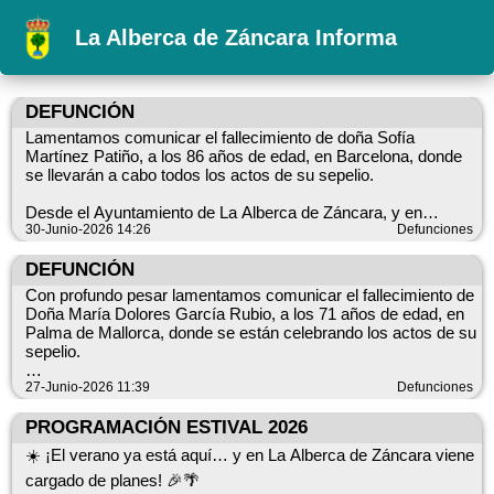
La Alberca de Záncara Informa
DEFUNCIÓN
Lamentamos comunicar el fallecimiento de doña Sofía
Martínez Patiño, a los 86 años de edad, en Barcelona, donde
se llevarán a cabo todos los actos de su sepelio.
Desde el Ayuntamiento de La Alberca de Záncara, y en
nombre de todo el pueblo, queremos trasladar nuestro más
30-Junio-2026 14:26
Defunciones
sentido pésame y unirnos al dolor de su familia y seres
queridos en estos difíciles momentos.
DEFUNCIÓN
Con profundo pesar lamentamos comunicar el fallecimiento de
Descanse en paz.
Doña María Dolores García Rubio, a los 71 años de edad, en
Palma de Mallorca, donde se están celebrando los actos de su
sepelio.
Desde el Ayuntamiento, y en nombre de todo el pueblo,
27-Junio-2026 11:39
Defunciones
queremos trasladar nuestro más sentido pésame y todo
nuestro cariño a sus familiares y seres queridos en estos
PROGRAMACIÓN ESTIVAL 2026
momentos de profundo dolor.
☀️ ¡El verano ya está aquí… y en La Alberca de Záncara viene
cargado de planes! 🎉🌴
Descanse en paz.