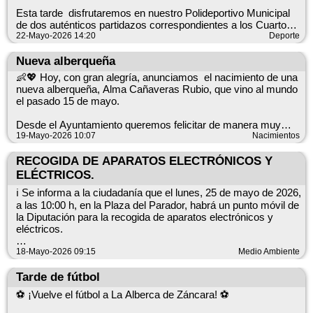
No dejes pasar esta oportunidad de ofrecer a tus hijos un
consulta sobre este servicio utilice los canales habituales del
Esta tarde disfrutaremos en nuestro Polideportivo Municipal
Excelentísimo Ayuntamiento de La Alberca de Záncara
verano diferente, lleno de diversión, aprendizaje y nuevas
Ayuntamiento o de Veolia.
de dos auténticos partidazos correspondientes a los Cuartos
experiencias.
de Final de Fútbol Sala Cadete.
22-Mayo-2026 14:20
Deporte
📍 Polideportivo de La Alberca de Záncara
Nueva alberqueña
📅 Viernes 22 de mayo
👶💖 Hoy, con gran alegría, anunciamos el nacimiento de una
🎉 ¡Las plazas son limitadas! ¡Inscríbete y prepárate para vivir
nueva alberqueña, Alma Cañaveras Rubio, que vino al mundo
🕡 18:30 h
el mejor verano de 2026!
el pasado 15 de mayo.
🏆 Racing Católicos en Acción 🆚 E.D.M. Barajas de Melo
Desde el Ayuntamiento queremos felicitar de manera muy
especial a sus padres, Jordi y Maika, por esta maravillosa
19-Mayo-2026 10:07
Nacimientos
🕢 19:30 h
noticia, así como a todos sus familiares y seres queridos.
RECOGIDA DE APARATOS ELECTRÓNICOS Y
🏆 E.D.M. Horcajo 🆚 Mariana Futsal
Le deseamos a Alma una vida llena de salud, felicidad y
ELÉCTRICOS.
momentos inolvidables. ¡Bienvenida! 🩷
🙌 Animamos a todos los aficionados y vecinos a acercarse y
ℹ️ Se informa a la ciudadanía que el lunes, 25 de mayo de 2026,
disfrutar de una tarde llena de deporte, emoción y buen
a las 10:00 h, en la Plaza del Parador, habrá un punto móvil de
ambiente.
la Diputación para la recogida de aparatos electrónicos y
eléctricos.
Datos clave
18-Mayo-2026 09:15
Medio Ambiente
Fecha: lunes, 25 de mayo de 2026 Hora: 10:00 h Lugar: Plaza
⚽ ¡Os esperamos en las gradas para apoyar a los jóvenes
del Parador Servicio: punto móvil de la Diputación para
Tarde de fútbol
recogida de aparatos electrónicos y eléctricos
deportistas! 💪👏
⚽️ ¡Vuelve el fútbol a La Alberca de Záncara! ⚽️