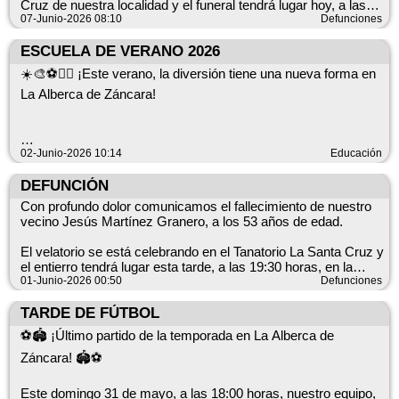
Cruz de nuestra localidad y el funeral tendrá lugar hoy, a las
abiertos.
💰 Inscripción: 130 € por equipo
19:30 horas, en la Iglesia de Nuestra Señora de la Asunción.
07-Junio-2026 08:10
Defunciones
⚽ Cada equipo abonará 5 € al árbitro antes de cada partido.
Desde el Ayuntamiento de La Alberca de Záncara y en
ESCUELA DE VERANO 2026
nombre de todo el pueblo, queremos trasladar nuestro más
☀️🎨⚽🏃‍♀️ ¡Este verano, la diversión tiene una nueva forma en
sentido pésame y acompañar en estos difíciles momentos a
La Alberca de Záncara!
sus familiares, amigos y seres queridos.
📞 Más información e inscripciones: 643 823 991
Descanse en paz.
02-Junio-2026 10:14
Educación
El Ayuntamiento de La Alberca de Záncara presenta la
Escuela de Verano 2026, un proyecto renovado, más
DEFUNCIÓN
Desde el Ayuntamiento seguimos trabajando para ofrecer un
dinámico, participativo y divertido, pensado para que nuestros
Con profundo dolor comunicamos el fallecimiento de nuestro
verano lleno de actividades deportivas, ocio y convivencia
niños y niñas disfruten de unas vacaciones inolvidables
vecino Jesús Martínez Granero, a los 53 años de edad.
para todas las edades. Este torneo será solo el comienzo de
mientras aprenden, juegan y hacen nuevos amigos.
un programa cargado de propuestas para disfrutar del deporte
El velatorio se está celebrando en el Tanatorio La Santa Cruz y
y de nuestro pueblo.
el entierro tendrá lugar esta tarde, a las 19:30 horas, en la
iglesia Iglesia Nuestra Señora de la Asunción.
01-Junio-2026 00:50
Defunciones
🌟 Una programación llena de experiencias:
Desde el Ayuntamiento de La Alberca de Záncara, y en
TARDE DE FÚTBOL
✅ Actividades al aire libre
nombre de todos los vecinos, queremos trasladar nuestro más
🙌 Reúne a tus amigos, forma tu equipo y prepárate para vivir
⚽🏟️ ¡Último partido de la temporada en La Alberca de
✅ Deportes y juegos cooperativos
sincero pésame y todo nuestro cariño a sus familiares, amigos
una gran jornada de fútbol sala. ¡No te quedes fuera!
✅ Manualidades y creatividad
y seres queridos en estos durísimos momentos.
Záncara! 🏟️⚽
✅ Talleres de inglés
✅ Días temáticos y sorpresas especiales
DESCANSA EN PAZ
Este domingo 31 de mayo, a las 18:00 horas, nuestro equipo,