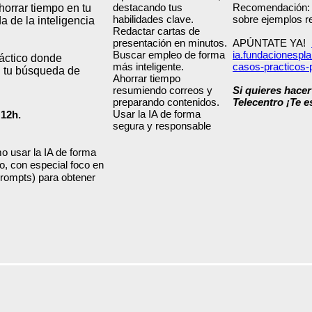
destacando tus
Recomendación: T
horrar tiempo en tu
habilidades clave.
sobre ejemplos re
 de la inteligencia
Redactar cartas de
presentación en minutos.
APÚNTATE YA!
Buscar empleo de forma
ia.fundacionesplai
ráctico donde
más inteligente.
casos-practicos-p
n tu búsqueda de
Ahorrar tiempo
resumiendo correos y
Si quieres hacer
preparando contenidos.
Telecentro ¡Te 
Usar la IA de forma
 12h.
segura y responsable
o usar la IA de forma
o, con especial foco en
rompts) para obtener