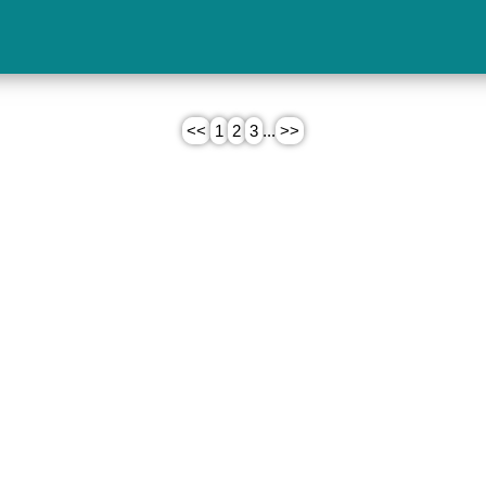
<<
1
2
3
...
>>