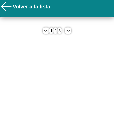
Volver a la lista
<<
1
2
3
...
>>