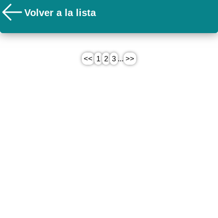
Volver a la lista
<<
1
2
3
...
>>