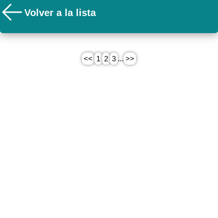
Volver a la lista
<<
1
2
3
...
>>