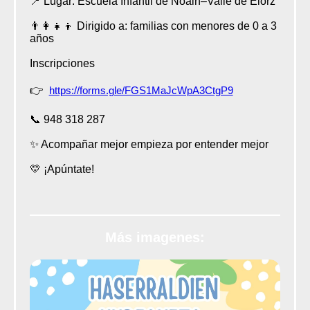
📍 Lugar: Escuela Infantil de Noáin–Valle de Elorz
👨‍👩‍👧‍👦 Dirigido a: familias con menores de 0 a 3
años
Inscripciones
👉
https://forms.gle/FGS1MaJcWpA3CtgP9
📞 948 318 287
✨ Acompañar mejor empieza por entender mejor
💛 ¡Apúntate!
Más imagenes: