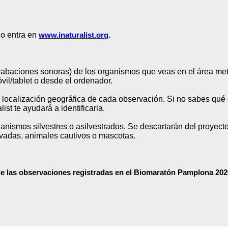
o entra en
www.inaturalist.org
.
rabaciones sonoras) de los organismos que veas en el área me
vil/tablet o desde el ordenador.
 y localización geográfica de cada observación. Si no sabes qué
ist te ayudará a identificarla.
anismos silvestres o asilvestrados. Se descartarán del proyecto 
ivadas, animales cautivos o mascotas.
e las observaciones registradas en el Biomaratón Pamplona 202