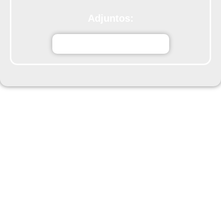
Adjuntos:
Ctqb3boletin-24-agostoV2.pdf