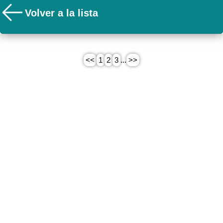
Volver a la lista
<<
1
2
3
...
>>