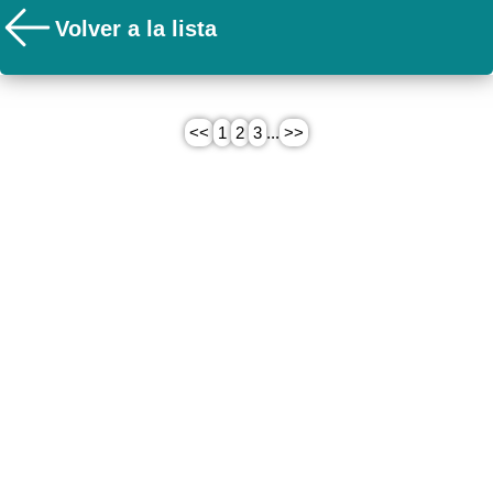
Volver a la lista
<<
1
2
3
...
>>