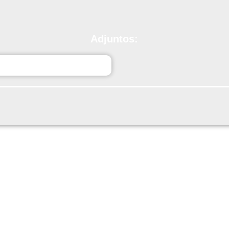
Adjuntos:
ida_de_enseres.pdf