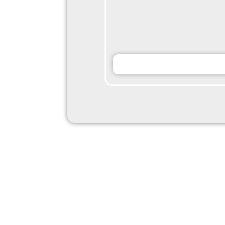
hSmpG141119222049_Recog