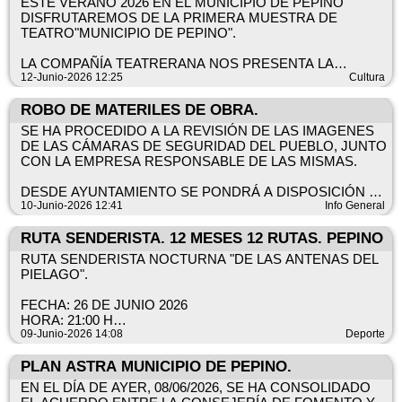
¿ TE LO VAS A PERDER?
ESTE VERANO 2026 EN EL MUNICIPIO DE PEPINO
DISFRUTAREMOS DE LA PRIMERA MUESTRA DE
INFORMA EXCMO. AYTO. DE PEPINO.
EXCMO. AYTO. DE PEPINO.
TEATRO"MUNICIPIO DE PEPINO".
CONCEJALÍA DE CULTURA.
LA COMPAÑÍA TEATRERANA NOS PRESENTA LA
OBRA “ESENCIAS DE MUJER”.
12-Junio-2026 12:25
Cultura
UNA DIVERTIDÍSIMA COMEDIA TEATRAL SINOPSIS EN
ROBO DE MATERILES DE OBRA.
DOCUMENTO ADJUNTO.
SE HA PROCEDIDO A LA REVISIÓN DE LAS IMAGENES
DE LAS CÁMARAS DE SEGURIDAD DEL PUEBLO, JUNTO
DÍA 13 DE JUNIO DE 2026
CON LA EMPRESA RESPONSABLE DE LAS MISMAS.
HORA: 20 h
LUGAR: CENTRO SOCIAL POLIVALENTE
DESDE AYUNTAMIENTO SE PONDRÁ A DISPOSICIÓN DE
LA GUARDIA CIVIL DICHAS IMAGENES PARA ADOPTAR
10-Junio-2026 12:41
Info General
LOS ASISTENTES PODRÁN COLABORAR CON LA
LAS MEDIDAS LEGALES QUE SE CONSIDEREN
INVESTIGACIÓN DE ENFERMEDADES RARAS,
CONVENIENTES Y OPORTUNAS.
RUTA SENDERISTA. 12 MESES 12 RUTAS. PEPINO
PAGANDO UNA ENTRADA DE 1 €.
RUTA SENDERISTA NOCTURNA "DE LAS ANTENAS DEL
EXCMO.AYTO DE PEPINO.
PIELAGO".
¿ TE LO VAS A PERDER?
FECHA: 26 DE JUNIO 2026
EXCMO. AYTO. DE PEPINO.
HORA: 21:00 H
CONCEJALÍA DE CULTURA.
SALIDA: CAMPAMENTO DEL PIÉLAGO
09-Junio-2026 14:08
Deporte
DISTANCIA: 9.3 KM
DESNIVEL: 220+
PLAN ASTRA MUNICIPIO DE PEPINO.
DURACIÓN: 3 HORAS
EN EL DÍA DE AYER, 08/06/2026, SE HA CONSOLIDADO
DIFICULTAD: FACIL