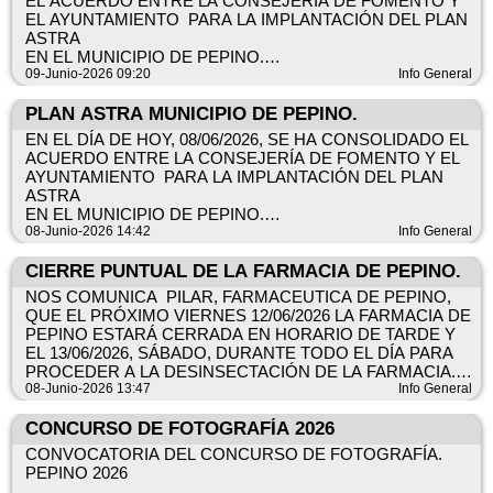
EL ACUERDO ENTRE LA CONSEJERÍA DE FOMENTO Y
EL AYUNTAMIENTO PARA LA IMPLANTACIÓN DEL PLAN
INFORMACIÓN EN INSCRIPCIONES: www.viriatoterra.es
ASTRA
EN EL MUNICIPIO DE PEPINO.
ORGANIZA: VIRIATO TERRA
LA URBANIZACIÓN "SOTO DEL ESPINOSILLO" SE
09-Junio-2026 09:20
Info General
INCLUYE EN LA LINEA DE CAZALEGAS. SE ADJUNTA
PATROCINA: EXCMO. AYUNTAMIENTO DE PEPINO.
GRAFICO DE LA RUTAEL SERVICIO COMENZARÁ EL DÍA
PLAN ASTRA MUNICIPIO DE PEPINO.
01/09/2026.
EN EL DÍA DE HOY, 08/06/2026, SE HA CONSOLIDADO EL
DESDE EL AYUNTAMIENTO SE IRÁ INFORMANDO A LOS
ACUERDO ENTRE LA CONSEJERÍA DE FOMENTO Y EL
VECINOS , PUNTUALMENTE, DE HORARIOS, PARADAS,
AYUNTAMIENTO PARA LA IMPLANTACIÓN DEL PLAN
PRECIO DEL BILLETE,ETC.
ASTRA
EN EL MUNICIPIO DE PEPINO.
EXCMO. AYTO. DE PEPINO.
08-Junio-2026 14:42
Info General
EL SERVICIO COMENZARÁ EL DÍA 01/09/2026.
CIERRE PUNTUAL DE LA FARMACIA DE PEPINO.
DESDE EL AYUNTAMIENTO SE IRÁ INFORMANDO A LOS
NOS COMUNICA PILAR, FARMACEUTICA DE PEPINO,
VECINOS , PUNTUALMENTE, DE HORARIOS, PARADAS,
QUE EL PRÓXIMO VIERNES 12/06/2026 LA FARMACIA DE
PRECIO DEL BILLETE,ETC.
PEPINO ESTARÁ CERRADA EN HORARIO DE TARDE Y
EL 13/06/2026, SÁBADO, DURANTE TODO EL DÍA PARA
EXCMO. AYTO. DE PEPINO.
PROCEDER A LA DESINSECTACIÓN DE LA FARMACIA.
08-Junio-2026 13:47
Info General
EXCMO.AYTO DE PEPINO.
CONCURSO DE FOTOGRAFÍA 2026
CONVOCATORIA DEL CONCURSO DE FOTOGRAFÍA.
PEPINO 2026