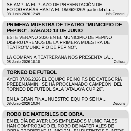
SE AMPLIA EL PLAZO DE PRESENTACIÓN DE
FOTOGRAFÍAS HASTA EL 18/06/2026A partir del día
siguiente de esta publicación y hasta el día 12 de junio de 2026
08-Junio-2026 12:49
Info General
se podrán presentar las fotografías en la Biblioteca Pública
Municipal de Pepino "Inmaculada Díaz Miguel" sita en la Plaza
PRIMERA MUESTRA DE TEATRO "MUNICIPIO DE
del Ayuntamiento 1.
PEPINO". SÁBADO 13 DE JUNIO
ESTE VERANO 2026 EN EL MUNICIPIO DE PEPINO
En horario de 9.30 a 13.30 horas y de 16:00 a 19:00 h.
DISFRUTAREMOS DE LA PRIMERA MUESTRA DE
TEATRO"MUNICIPIO DE PEPINO".
Las fotografías presentadas serán expuestas en la biblioteca
desde el 18 de junio hasta el 2 de julio 2026.
LA COMPAÑÍA TEATRERANA NOS PRESENTA LA
OBRA “ESENCIAS DE MUJER”.
08-Junio-2026 10:18
Cultura
El día 10 de julio 2026 se hará público el resultado del
concurso.
UNA DIVERTIDÍSIMA COMEDIA TEATRAL SINOPSIS EN
TORNEO DE FUTBOL
DOCUMENTO ADJUNTO.
Los ganadores serán designados por un jurado de 3 personas
AYER 07/06/2026 EL EQUIPO PEINO F.S DE CATEGORÍA
propuestas por la Concejalía de Cultura del Excmo. Ayto. de
PREBENJAMÍN, SE HA PROCLAMADO CAMPEÓN DEL
DÍA 13 DE JUNIO DE 2026
Pepino.
TORNEO DE FUTBOL SALA "ATALAYA CUP 26".
HORA: 20 h
LUGAR: CENTRO SOCIAL POLIVALENTE
ES MUY IMPORTANTE LEER DETENIDAMENTE LAS
EN LA GRAN FINAL NUESTRO EQUIPO SE HA
BASES DEL CONCURSO EN EL DOCUMENTO ADJUNTO
ENFRENTADO AL INTER TALAVERA. EL RESULTADO HA
08-Junio-2026 10:04
Deporte
LOS ASISTENTES PODRÁN COLABORAR CON LA
A ESTA CONVOCATORIA. DICHAS BASES ESTARÁN
SIDO UN ROTUNDO 6-2 A FAVOR DEL PEPINO F.S
INVESTIGACIÓN DE ENFERMEDADES RARAS,
EXPUESTAS EN EL TABLÓN DE ANUNCIOS DE LA
ROBO DE MATERILES DE OBRA.
PAGANDO UNA ENTRADA DE 1 €.
PÁGINA WEB DEL AYUNTAMIENTO DE PEPINO, ASÍ
EL TROFEO AL MEJOR JUGADOR DEL TORNEO HA
EN EL DÍA DE AYER LOS EMPLEADOS MUNICIPALES
COMO EN LA BIBLIOTECA MUNICIPAL DE PEPINO.
RECAIDO EN NUESTRO JUGADOR OLIVER.
HAN COMPROBADO EL ROBO DE MATERIALES DE
¿ TE LO VAS A PERDER?
ENHORABUENA A NUESTRO EQUIPO DE
OBRA PROPIEDAD MUNICIPAL, EN DISTINTOS PUNTOS