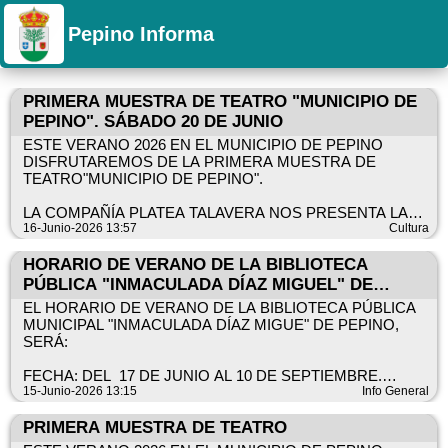
Pepino Informa
PRIMERA MUESTRA DE TEATRO "MUNICIPIO DE
PEPINO". SÁBADO 20 DE JUNIO
ESTE VERANO 2026 EN EL MUNICIPIO DE PEPINO
DISFRUTAREMOS DE LA PRIMERA MUESTRA DE
TEATRO"MUNICIPIO DE PEPINO".
LA COMPAÑÍA PLATEA TALAVERA NOS PRESENTA LA
OBRA “EL CRÉDITO”.
16-Junio-2026 13:57
Cultura
UNA INTERESANTE OBRA TEATRAL SINOPSIS EN
HORARIO DE VERANO DE LA BIBLIOTECA
DOCUMENTO ADJUNTO.
PÚBLICA "INMACULADA DÍAZ MIGUEL" DE
PEPINO
EL HORARIO DE VERANO DE LA BIBLIOTECA PÚBLICA
DÍA 20 DE JUNIO DE 2026
MUNICIPAL "INMACULADA DÍAZ MIGUE" DE PEPINO,
HORA: 20 h
SERÁ:
LUGAR: CENTRO SOCIAL POLIVALENTE
FECHA: DEL 17 DE JUNIO AL 10 DE SEPTIEMBRE.
LOS ASISTENTES PODRÁN COLABORAR CON LA
AMBOS INCLUIDOS
15-Junio-2026 13:15
Info General
INVESTIGACIÓN DE ENFERMEDADES RARAS,
PAGANDO UNA ENTRADA DE 1 €.
HORARIO DE ATENCIÓN AL PÚBLICO: DE 9 H A 14.30
PRIMERA MUESTRA DE TEATRO
HORAS