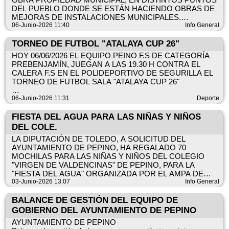
PREMIOS: PRIMER PREMIO DE 200€
PREBENJAMINES, CON JAVIER CORROCHANO, SU
DEL PUEBLO DONDE SE ESTÁN HACIENDO OBRAS DE
EXCMO. AYTO. DE PEPINO.
ENTRENADOR, AL FRENTE.
MEJORAS DE INSTALACIONES MUNICIPALES.
CONCEJALÍA DE CULTURA.
SEGUNDO PREMIO DE 140 €
¡ HALA PEPINO F.S !.
06-Junio-2026 11:40
Info General
CAMPEONESEXCMO. AYTO. DE PEPINO
CONCRETAMENTE SE HA PODIDO CONFIRMAR EL
TERCER PREMIO DE 110€
ROBO DE LADRILLOS, SACOS DE CEMENTO Y
TORNEO DE FUTBOL "ATALAYA CUP 26"
RASILLONES.
HOY 06/06/2026 EL EQUIPO PEINO F.S DE CATEGORÍA
ORGANIZA: EXCELENTÍSIMO AYUNTAMIENTO DE
PREBENJAMÍN, JUEGAN A LAS 19.30 H CONTRA EL
PEPINO.
SE VAN A REVISAR LAS GRABACIONES DE LAS
CALERA F.S EN EL POLIDEPORTIVO DE SEGURILLA EL
CÁMARAS DE SEGURIDAD Y SE CURSARÁ LA
TORNEO DE FUTBOL SALA "ATALAYA CUP 26"
BIBLIOTECA MUNICIPAL DE PEPINO "INMACULADA DÍAZ
CORRESPONDIENTE DENUNCIA EN LA GUARDIA CIVIL.
MIGUEL".
DESEAMOS A NUESTRO EQUIPO DE PREBENJAMINES,
06-Junio-2026 11:31
Deporte
SI ALGUIEN TIENE ALGUN DATO QUE PUDIERA AYUDAR
CON JAVIER CORROCHANO, SU ENTRENADOR, AL
CONCEJALÍA DE CULTURA.
A LA IDENTIFICACIÓN DE LOS LADRONES, POR FAVOR,
FRENTE DEL EQUIPO, LA MEJOR DE LAS SUERTES Y
FIESTA DEL AGUA PARA LAS NIÑAS Y NIÑOS
QUE LO PONGA EN CONOCIMIENTO DEL
LOS MEJORES RESULTADOS.
DEL COLE.
AYUNTAMIENTO.
TODA LA INFORMACIÓN EN EL DOCUMENTO ADJUNTO.
LA DIPUTACIÓN DE TOLEDO, A SOLICITUD DEL
GRACIAS.
AYUNTAMIENTO DE PEPINO, HA REGALADO 70
¡ HALA PEPINO F.S !
MOCHILAS PARA LAS NIÑAS Y NIÑOS DEL COLEGIO
EXCMO.AYTO DE PEPINO.
"VIRGEN DE VALDENCINAS" DE PEPINO, PARA LA
EXCMO. AYTO. DE PEPINO
"FIESTA DEL AGUA" ORGANIZADA POR EL AMPA DE
NUESTRO COLEGIO.
03-Junio-2026 13:07
Info General
DESDE EL AYUNTAMIENTO DESEAMOS QUE
BALANCE DE GESTIÓN DEL EQUIPO DE
NUESTROS ESCOLARES DISFRUTEN DE UN DÍA
GOBIERNO DEL AYUNTAMIENTO DE PEPINO
DIVERTIDO Y DE CONVIVENCIA.
AYUNTAMIENTO DE PEPINO