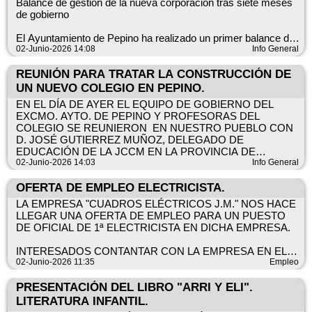
Balance de gestión de la nueva corporación tras siete meses
ORGANIZA EL AMPA DEL COLEGIO "VIRGEN DE
de gobierno
VALDENCINAS"
COLABORA. DIPUTACIÓN DE TOLEDO.
El Ayuntamiento de Pepino ha realizado un primer balance de
EXCMO. AYTO DE PEPINO.
gestión cuando se cumplen siete meses desde la llegada de la
02-Junio-2026 14:08
Info General
nueva corporación municipal al frente del Consistorio. El actual
equipo de gobierno, integrado por representantes de diferentes
REUNIÓN PARA TRATAR LA CONSTRUCCIÓN DE
sensibilidades políticas, asegura que trabaja con un objetivo
UN NUEVO COLEGIO EN PEPINO.
común: defender los intereses de los vecinos y mejorar la
EN EL DÍA DE AYER EL EQUIPO DE GOBIERNO DEL
calidad de vida del municipio.
EXCMO. AYTO. DE PEPINO Y PROFESORAS DEL
COLEGIO SE REUNIERON EN NUESTRO PUEBLO CON
Durante este periodo, el Ejecutivo local destaca el intenso
D. JOSÉ GUTIERREZ MUÑOZ, DELEGADO DE
trabajo desarrollado en áreas como economía, servicios
EDUCACIÓN DE LA JCCM EN LA PROVINCIA DE
sociales, cultura, deporte y urbanismo, entre otras. Según
TOLEDO, D. DAVID GÓMEZ, DELEGADO DE LA JCCM EN
02-Junio-2026 14:03
Info General
explican desde el Consistorio, la situación encontrada al
TALAVERA Y D. DAVID PALACIOS, JEFE DE LA UNIDAD
asumir el gobierno municipal ha obligado a las distintas
TÉCNICA DE LA DELEGACIÓN DE EDUCACIÓN EN LA
OFERTA DE EMPLEO ELECTRICISTA.
concejalías a realizar un importante esfuerzo de
PROVINCIA DE TOLEDO.
reorganización y gestión.
LA EMPRESA "CUADROS ELÉCTRICOS J.M." NOS HACE
LLEGAR UNA OFERTA DE EMPLEO PARA UN PUESTO
SE ESTUDIÓ LA POSIBILIDAD DE AMPLIACIÓN DEL
El alcalde de Pepino, José Ignacio Díaz Magaña, junto a su
DE OFICIAL DE 1ª ELECTRICISTA EN DICHA EMPRESA.
ACTUAL COLEGIO. SE DESECHÓ ESA POSIBILIDAD POR
equipo de concejales, ha querido trasladar a los ciudadanos un
FALTA DE TERRENO SUFICIENTE.
ejercicio de rendición de cuentas basado en principios de
INTERESADOS CONTANTAR CON LA EMPRESA EN EL
SE ACORDÓ ENTRE TODAS LAS PARTES ASISTENTES
transparencia, ahorro, austeridad y dedicación al servicio
EMAIL operaciones@cejm.eu
02-Junio-2026 11:35
Empleo
QUE EL AYUNTAMIENTO PROPONGA POSIBLES
público.
MAS INFORMACIÓN EN DOCUMENTO ADJUNTO.
TERRENOS Y LA JCCM SE COMPROMETE A LA
PRESENTACIÓN DEL LIBRO "ARRI Y ELI".
ELABORACIÓN DEL PROYECTO Y CONSTRUCCIÓN DEL
“Consideramos importante informar de primera mano a los
COLABORA EXCMO. AYTO. DE PEPINO.
LITERATURA INFANTIL.
COLEGIO.
vecinos sobre las actuaciones realizadas durante estos