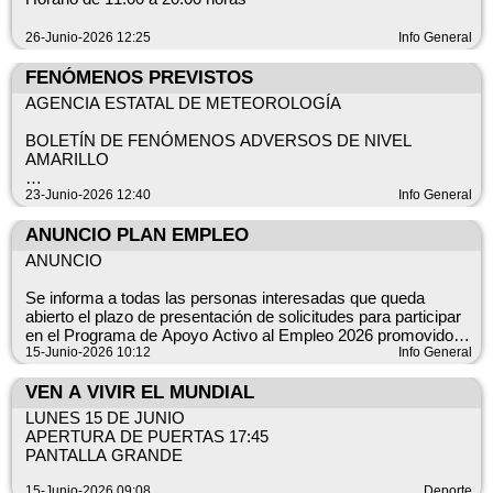
26-Junio-2026 12:25
Info General
FENÓMENOS PREVISTOS
AGENCIA ESTATAL DE METEOROLOGÍA
BOLETÍN DE FENÓMENOS ADVERSOS DE NIVEL
AMARILLO
C. AUTÓNOMA: CASTILLA - LA MANCHA
23-Junio-2026 12:40
Info General
BOLETÍN NÚMERO 195/68CMA_C_C_AM_TT
ANUNCIO PLAN EMPLEO
ANUNCIO
EMITIDO A LAS 11:10 HORA OFICIAL DEL 23/06/2026
Se informa a todas las personas interesadas que queda
abierto el plazo de presentación de solicitudes para participar
en el Programa de Apoyo Activo al Empleo 2026 promovido
VÁLIDO HASTA LAS 00:00 HORA OFICIAL DEL 25/06/2026
por la Junta de Comunidades de Castilla-La Mancha, la
15-Junio-2026 10:12
Info General
Diputación Provincial y el Ayuntamiento de Pétrola.
FENÓMENOS PREVISTOS
VEN A VIVIR EL MUNDIAL
Las solicitudes podrán presentarse hasta el día 26 de junio de
LUNES 15 DE JUNIO
2026.
APERTURA DE PUERTAS 17:45
PANTALLA GRANDE
Fenómeno(1) - Temperatura máxima.
Las personas interesadas deberán presentar la
documentación requerida en las bases anexas a este anuncio,
15-Junio-2026 09:08
Deporte