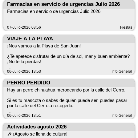
Farmacias en servicio de urgencias Julio 2026
¿Cuándo? Mañana, miércoles 8 de julio.
Farmacias en servicio de urgencias Julio 2026
¿A qué hora? A partir de las 22:30 h.
07-Julio-2026 08:56
Fiestas
¿Dónde? En la televisión autonómica CMM.
VIAJE A LA PLAYA
¿No puedes verlo en directo o estás fuera de la región? ¡No te
preocupes! El programa completo se subirá justo después a la
¡Nos vamos a la Playa de San Juan!
plataforma gratuita CMMPlay para que lo disfrutes cuando y
donde quieras. 📲
¿Te apetece disfrutar de un día de sol, mar y buen ambiente?
¡No te lo pierdas!
Domingo 19 de julio
06-Julio-2026 13:53
Info General
Salida: 8:00 h desde la Farola
Regreso: 19:00 h desde San Juan
PERRO PERDIDO
Precio: 10 €
Hay un perro chihuahua merodeando por la calle del Cerro.
Prepara la toalla, el bañador y las ganas de pasarlo bien. ¡Ven
Si es tu mascota o sabes de quién puede ser, puedes pasar
a disfrutar de un fantástico día de playa!
por la calle del Cerro a recogerlo.
¡Reserva tu plaza y acompáñanos!
¡Ayúdanos compartiendo para encontrar a su dueño lo antes
06-Julio-2026 13:51
Info General
posible!
Actividades agosto 2026
🎶 ¡Agosto se llena de cultura!