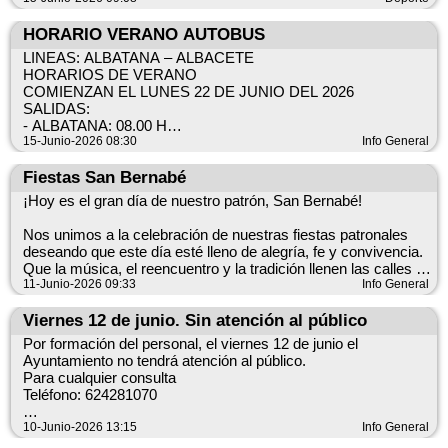
37 ºC.
para más información, oficina del Ayuntamiento.
HORARIO VERANO AUTOBUS
Nivel: amarillo.
Lo que se hace público para general conocimiento.
LINEAS: ALBATANA – ALBACETE
Ámbito geográfico: Albacete.
HORARIOS DE VERANO
Documentación en el Ayuntamiento y sede electrónica
COMIENZAN EL LUNES 22 DE JUNIO DEL 2026
Hora de comienzo: 13:00 hora oficial del 23/06/2026.
SALIDAS:
- ALBATANA: 08.00 H
Hora de finalización: 21:00 hora oficial del 23/06/2026.
- ONTUR: 08.05 H
15-Junio-2026 08:30
Info General
- FUENTE ALAMO: 08.15H
Probabilidad: 40%-70%.
- LAS ANORIAS: 08.25H
Fiestas San Bernabé
- PETROLA: 08.35H
¡Hoy es el gran día de nuestro patrón, San Bernabé!
REGRESO:
- ALBACETE: 14H
Nos unimos a la celebración de nuestras fiestas patronales
deseando que este día esté lleno de alegría, fe y convivencia.
Que la música, el reencuentro y la tradición llenen las calles y
el corazón de cada hogar.
11-Junio-2026 09:33
Info General
¡Os deseamos un muy feliz día de San Bernabé en compañía
Viernes 12 de junio. Sin atención al público
de vuestros seres queridos y amigos!
Por formación del personal, el viernes 12 de junio el
Ayuntamiento no tendrá atención al público.
Para cualquier consulta
Teléfono: 624281070
Disculpen las molestias.
10-Junio-2026 13:15
Info General