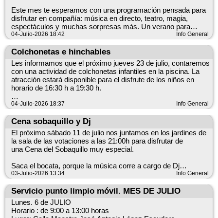
Este mes te esperamos con una programación pensada para
disfrutar en compañía: música en directo, teatro, magia,
espectáculos y muchas sorpresas más. Un verano para
compartir, emocionarse y vivir grandes momentos. ¡No te
04-Julio-2026 18:42
Info General
pierdas ninguna de las actividades y ven a disfrutar con
nosotros!
Colchonetas e hinchables
Les informamos que el próximo jueves 23 de julio, contaremos
con una actividad de colchonetas infantiles en la piscina. La
atracción estará disponible para el disfrute de los niños en
horario de 16:30 h a 19:30 h.
Rogamos máxima colaboración para mantener la seguridad y
04-Julio-2026 18:37
Info General
el buen ambiente durante el evento.
Cena sobaquillo y Dj
¡Esperamos que los más pequeños disfruten de la tarde!
El próximo sábado 11 de julio nos juntamos en los jardines de
la sala de las votaciones a las 21:00h para disfrutar de
una Cena del Sobaquillo muy especial.
Saca el bocata, porque la música corre a cargo de Dj
PeterBlue y su "remember" con lo mejor de los 80 y los 90. ¡La
03-Julio-2026 13:34
Info General
nostalgia y el buen rollo están asegurados! 🎧😎
Servicio punto limpio móvil. MES DE JULIO
Lunes. 6 de JULIO
📌 Paso importante: No te quedes sin sitio. Pásate por el
Horario : de 9:00 a 13:00 horas
Ayuntamiento para reservar tu mesa antes del 9 de julio.