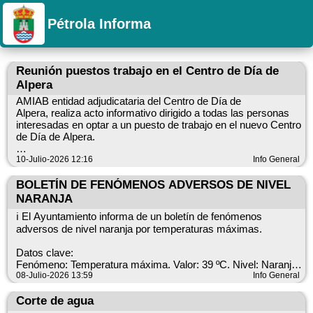
Pétrola Informa
Reunión puestos trabajo en el Centro de Día de
Alpera
AMIAB entidad adjudicataria del Centro de Día de
Alpera, realiza acto informativo dirigido a todas las personas
interesadas en optar a un puesto de trabajo en el nuevo Centro
de Día de Alpera.
16 de julio
10-Julio-2026 12:16
Info General
11:00 h
Salón de Actos de la Casa de Cultura de Alpera
BOLETÍN DE FENÓMENOS ADVERSOS DE NIVEL
NARANJA
En este acto se resolverán todas las dudas respecto a:
ℹ️ El Ayuntamiento informa de un boletín de fenómenos
Requisitos
adversos de nivel naranja por temperaturas máximas.
Inscripción
Proceso de selección
Datos clave:
Y cualquier otra consulta que surja.
Fenómeno: Temperatura máxima. Valor: 39 ºC. Nivel: Naranja.
Ámbito geográfico: Albacete; Hora de comienzo: miércoles, 8
08-Julio-2026 13:59
Info General
Ya puedes realizar tu inscripción a través del QR de cada una
de julio de 2026, 13:00 h Hora de finalización: miércoles, 8 de
de las ofertas o en
Corte de agua
julio de 2026, 21:00 h Probabilidad: 40–70 %.
https://empleo.castillalamancha.es/public/ofertas-publica
Recomendaciones: