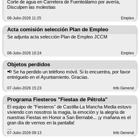
Corte de agua en Carretera de Fuenteálamo por avería,
Evite la exposición prolongada al sol y las actividades físicas
Disculpen las molestias
intensas durante el periodo de aviso (13:00–21:00 h del
miércoles, 8 de julio de 2026). Beba agua con frecuencia y
08-Julio-2026 11:25
Empleo
evite las bebidas alcohólicas en exceso. Use ropa ligera, gorra
o sombrero y protector solar. Extreme las precauciones con
Acta comisión selección Plan de Empleo
personas vulnerables: personas mayores, bebés, niños y
quienes padecen enfermedades crónicas. No deje a niños ni
Se adjunta acta selección Plan de Empleo JCCM
animales en vehículos cerrados. Si nota mareo, náuseas,
confusión o pérdida de conciencia, solicite ayuda médica.
Manténgase atento a las actualizaciones oficiales y siga las
08-Julio-2026 10:24
Empleo
indicaciones de los servicios de emergencia y de salud.
Objetos perdidos
📢 Se ha perdido un teléfono móvil. Si lo encuentra, por favor
entréguelo en el Ayuntamiento. Gracias.
07-Julio-2026 15:23
Info General
Programa Fiesteros "Fiestas de Pétrola"
El equipo de "Fiesteros" de Castilla-La Mancha Media estuvo
viviendo con nosotros la magia, la emoción y la alegría de
nuestras Fiestas en Honor a San Bernabé... ¡y mañana es el
gran día de vernos en la pantalla!
Apunta bien el plan para repasar los mejores momentos de
07-Julio-2026 09:13
Info General
nuestras fiestas: