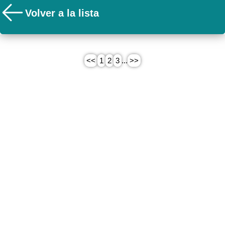
Volver a la lista
<<
1
2
3
...
>>