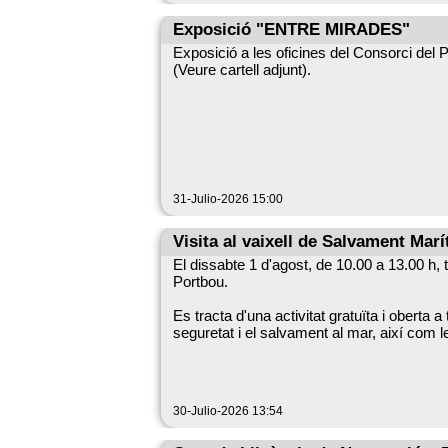
Una oportunitat única per gaudir d'un repe
Exposició "ENTRE MIRADES"
Us hi esperem!
Exposició a les oficines del Consorci del 
(Veure cartell adjunt).
31-Julio-2026 15:00
Visita al vaixell de Salvament Mar
El dissabte 1 d'agost, de 10.00 a 13.00 h,
Portbou.
Es tracta d'una activitat gratuïta i oberta
seguretat i el salvament al mar, així com 
Una proposta adreçada a famílies, aficion
marítim.
30-Julio-2026 13:54
Data: Dissabte 1 d'agost
Horari: De 10.00 a 13.00 h