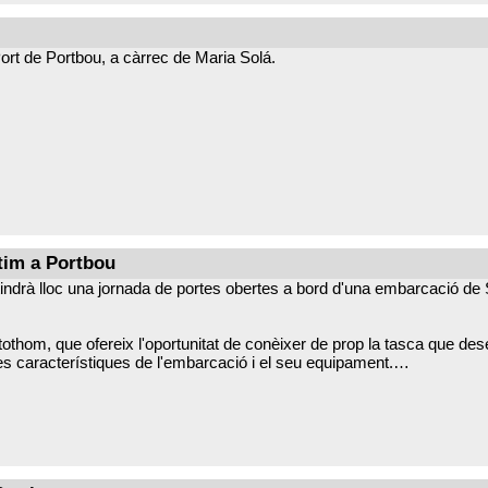
rtori excepcional en un entorn incomparable.
Port de Portbou, a càrrec de Maria Solá.
ítim a Portbou
 tindrà lloc una jornada de portes obertes a bord d'una embarcació de
 a tothom, que ofereix l'oportunitat de conèixer de prop la tasca que d
les característiques de l'embarcació i el seu equipament.
ats al món nàutic i a totes les persones interessades a descobrir el 