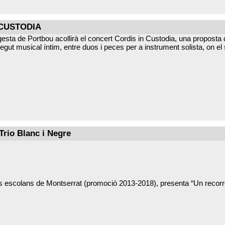
N CUSTODIA
ngesta de Portbou acollirà el concert Cordis in Custodia, una proposta
ut musical íntim, entre duos i peces per a instrument solista, on el so
Trio Blanc i Negre
ics escolans de Montserrat (promoció 2013-2018), presenta “Un recorre
ants medievals del segle XI fins a les composicions de l'Escola Monts
 i clàssica, els intèrprets oferiran un concert didàctic i proper, amb 
patrimoni musical.