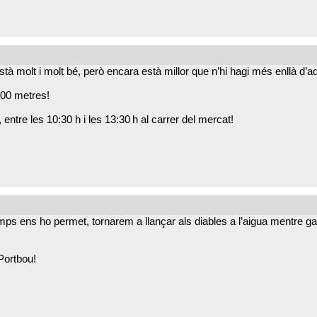
stà molt i molt bé, però encara està millor que n’hi hagi més enllà d’a
100 metres!
 entre les 10:30 h i les 13:30 h al carrer del mercat!
emps ens ho permet, tornarem a llançar als diables a l’aigua mentre ga
 Portbou!