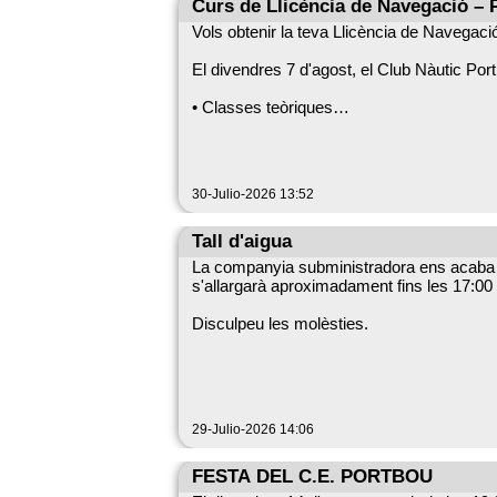
Lloc: Port de Portbou
Curs de Llicència de Navegació – 
Vols obtenir la teva Llicència de Navegac
Activitat organitzada pel Club Nàutic Port
El divendres 7 d'agost, el Club Nàutic Por
• Classes teòriques
• Pràctiques amb l'Escola Mar Brava
• Sense examen
• Expedició del títol
30-Julio-2026 13:52
Edat mínima: 16 anys
Preu:
Tall d'aigua
Socis: 210 € No socis: 240 €
La companyia subministradora ens acaba d'
Per a més informació i inscripcions:
s'allargarà aproximadament fins les 17:00 
📧 clubnauticportbou@gmail.com
📱 WhatsApp: +34 682 702 505
Disculpeu les molèsties.
Places limitades. Es recomana formalitzar 
29-Julio-2026 14:06
FESTA DEL C.E. PORTBOU