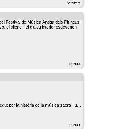
Activitats
 del Festival de Música Antiga dels Pirineus
, el silenci i el diàleg interior esdevenen
Cultura
gut per la història de la música sacra”, un
erratina.
explicacions entre les diferents peces per
Cultura