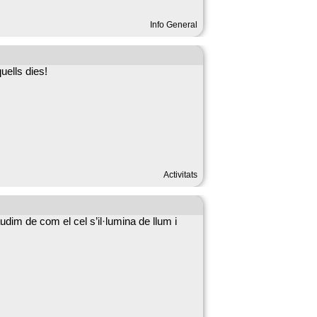
Info General
quells dies!
Activitats
udim de com el cel s’il·lumina de llum i