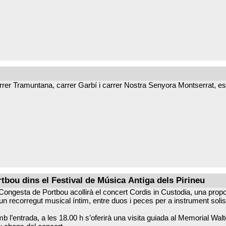
rrer Tramuntana, carrer Garbí i carrer Nostra Senyora Montserrat, es r
ou dins el Festival de Música Antiga dels Pirineu
a Congesta de Portbou acollirà el concert Cordis in Custodia, una prop
recorregut musical íntim, entre duos i peces per a instrument solista, o
 l’entrada, a les 18.00 h s’oferirà una visita guiada al Memorial Walt