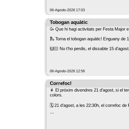
06-Agosto-2026 17:03
Tobogan aquàtic
🥳 Que hi hagi activitats per Festa Major e
🛝 Torna el tobogan aquàtic! Enguany de 
🙌🏻 No t’ho perdis, el dissabte 15 d’agost,
06-Agosto-2026 12:56
Correfoc!
🎇 El pròxim divendres 21 d’agost, si el t
colors.
🗓️ 21 d’agost, a les 22:30h, el correfoc de
🤪 No t’ho perdis!