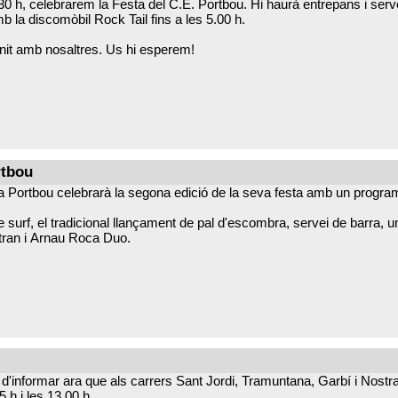
.30 h, celebrarem la Festa del C.E. Portbou. Hi haurà entrepans i serv
mb la discomòbil Rock Tail fins a les 5.00 h.
 nit amb nosaltres. Us hi esperem!
rtbou
ta Portbou celebrarà la segona edició de la seva festa amb un programa
 surf, el tradicional llançament de pal d'escombra, servei de barra,
tran i Arnau Roca Duo.
 setmana de convivència, música i bon ambient a Portbou.
informar ara que als carrers Sant Jordi, Tramuntana, Garbí i Nostra 
 h i les 13.00 h.