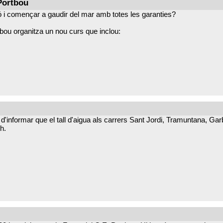
Portbou
ió i començar a gaudir del mar amb totes les garanties?
bou, amb la col·laboració del Consorci Port de Portbou.
tbou organitza un nou curs que inclou:
informar que el tall d'aigua als carrers Sant Jordi, Tramuntana, Gar
h.
la inscripció amb antelació.