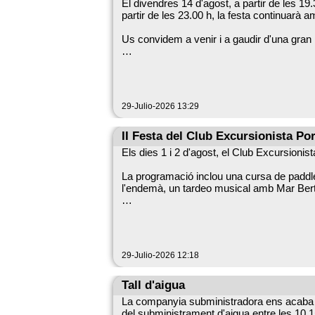
El divendres 14 d'agost, a partir de les 19
partir de les 23.00 h, la festa continuarà a
Us convidem a venir i a gaudir d'una gran
29-Julio-2026 13:29
II Festa del Club Excursionista Po
Els dies 1 i 2 d'agost, el Club Excursionis
La programació inclou una cursa de paddle
l'endemà, un tardeo musical amb Mar Ber
Us convidem a participar d'aquest cap de
29-Julio-2026 12:18
Us hi esperem!
Tall d'aigua
La companyia subministradora ens acaba d'
del subministrament d'aigua entre les 10.15