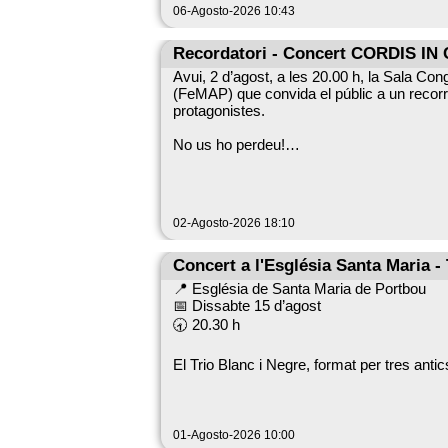
06-Agosto-2026 10:43
Recordatori - Concert CORDIS I
Avui, 2 d’agost, a les 20.00 h, la Sala Co
(FeMAP) que convida el públic a un recorreg
protagonistes.
No us ho perdeu!
02-Agosto-2026 18:10
Concert a l'Església Santa Maria - 
📍 Església de Santa Maria de Portbou
📅 Dissabte 15 d’agost
🕣 20.30 h
El Trio Blanc i Negre, format per tres ant
viatge musical que ens portarà des dels c
A través de la música vocal sacra, medieval
descobrir el context i la riquesa d'aquest 
01-Agosto-2026 10:00