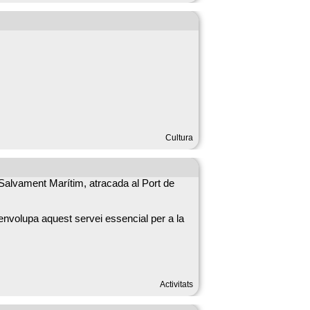
Cultura
 Salvament Marítim, atracada al Port de
esenvolupa aquest servei essencial per a la
funcionament dels serveis de salvament
Activitats