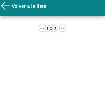
Volver a la lista
<<
1
2
3
...
>>